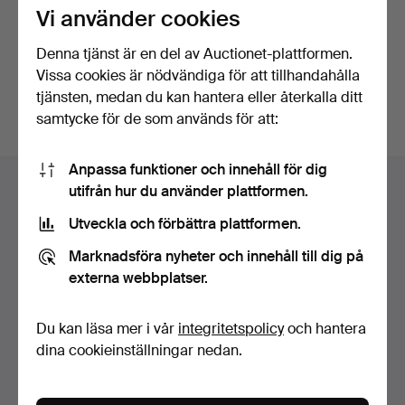
Vi använder cookies
Fortsätt med Facebook
Denna tjänst är en del av Auctionet-plattformen.
Vissa cookies är nödvändiga för att tillhandahålla
För att kunna gå vidare måste du godkänna villkoren.
tjänsten, medan du kan hantera eller återkalla ditt
samtycke för de som används för att:
Sidfotsnavigation
Anpassa funktioner och innehåll för dig
Hjälp och kontakt
utifrån hur du använder plattformen.
Kontakta support
Utveckla och förbättra plattformen.
Alla auktionshus
Marknadsföra nyheter och innehåll till dig på
Betalningsalternativ
externa webbplatser.
Vi skickar med
Sociala medier
Du kan läsa mer i vår
integritetspolicy
och hantera
dina cookieinställningar nedan.
Auctionet
Om Auctionet