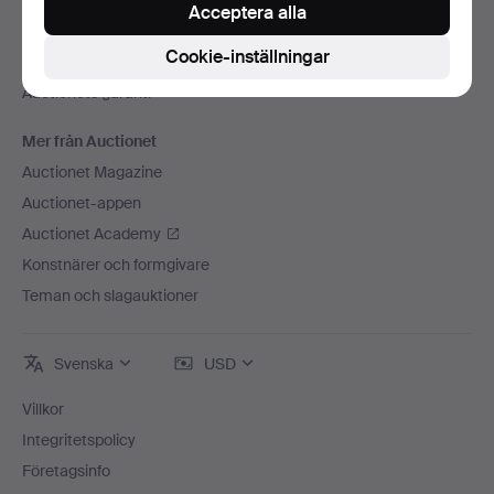
Press
Acceptera alla
Lediga jobb
Cookie-inställningar
Anslut ditt auktionshus
Auctionets garanti
Mer från Auctionet
Auctionet Magazine
Auctionet-appen
Auctionet Academy
Konstnärer och formgivare
Teman och slagauktioner
Svenska
USD
Villkor
Integritetspolicy
Företagsinfo