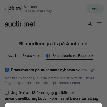
Auctionet
Visa
Stäng
Finns på Google Play
Auctionet.com
Bli medlem gratis på Auctionet
Logga in
Skapa konto
Skapa konto via Facebook
Prenumerera på Auctionets nyhetsbrev.
(frivilligt)
Med bl.a. experttips, utvalda föremål och inspiration. Om du
ångrar dig kan du enkelt avsluta prenumerationen.
Jag är över 18 år och jag godkänner
användarvillkoren
,
köpvillkoren
samt bekräftar att jag
har tagit del av
integritetspolicyn
.