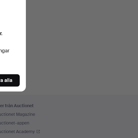
r.
ingar
a alla
er från Auctionet
uctionet Magazine
uctionet-appen
uctionet Academy