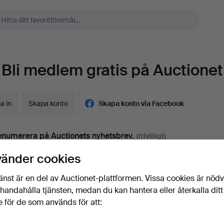
Bli medlem gratis på Auctionet
a in
Skapa konto
Skapa konto via Facebook
numerera på Auctionets nyhetsbrev.
(frivilligt)
a. experttips, utvalda föremål och inspiration. Om du ångrar dig kan du e
vänder cookies
 prenumerationen.
änst är en del av Auctionet-plattformen. Vissa cookies är nöd
 är över 18 år och jag godkänner
användarvillkoren
,
köpvillk
illhandahålla tjänsten, medan du kan hantera eller återkalla ditt
ekräftar att jag har tagit del av
integritetspolicyn
.
 för de som används för att: