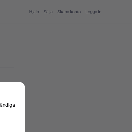
Hjälp
Sälja
Skapa konto
Logga in
nkelt
vändiga
oren