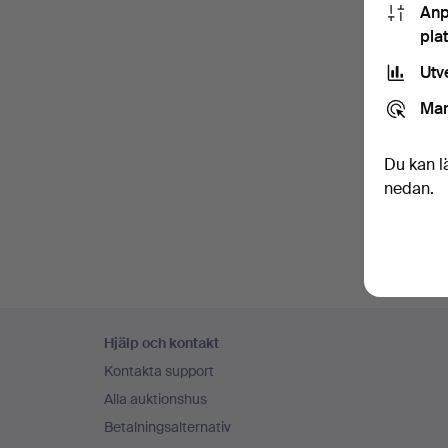
Anp
pla
Utv
Mar
Du kan l
nedan.
Sidfotsnavigation
Hjälp och kontakt
Kontakta support
Alla auktionshus
Betalningsalternativ