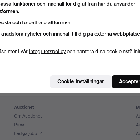
Fortsätt med Facebook
assa funktioner och innehåll för dig utifrån hur du använder
ttformen.
För att kunna gå vidare måste du godkänna villkoren.
eckla och förbättra plattformen.
knadsföra nyheter och innehåll till dig på externa webbplatse
äsa mer i vår
integritetspolicy
och hantera dina cookieinställn
Cookie-inställningar
Accepter
Auctionet
M
Om Auctionet
A
Press
A
Lediga jobb
A