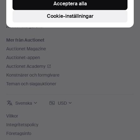
Press
Acceptera alla
Lediga jobb
Cookie-inställningar
Anslut ditt auktionshus
Auctionets garanti
Mer från Auctionet
Auctionet Magazine
Auctionet-appen
Auctionet Academy
Konstnärer och formgivare
Teman och slagauktioner
Svenska
USD
Villkor
Integritetspolicy
Företagsinfo