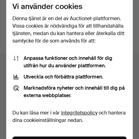
Vi använder cookies
Fortsätt med Facebook
Denna tjänst är en del av Auctionet-plattformen.
Vissa cookies är nödvändiga för att tillhandahålla
För att kunna gå vidare måste du godkänna villkoren.
tjänsten, medan du kan hantera eller återkalla ditt
samtycke för de som används för att:
Sidfotsnavigation
Anpassa funktioner och innehåll för dig
Hjälp och kontakt
utifrån hur du använder plattformen.
Kontakta support
Utveckla och förbättra plattformen.
Alla auktionshus
Marknadsföra nyheter och innehåll till dig på
Betalningsalternativ
externa webbplatser.
Vi skickar med
Sociala medier
Du kan läsa mer i vår
integritetspolicy
och hantera
dina cookieinställningar nedan.
Auctionet
Om Auctionet