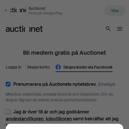
Auctionet
Visa
Stäng
Finns på Google Play
Auctionet.com
Bli medlem gratis på Auctionet
Logga in
Skapa konto
Skapa konto via Facebook
Prenumerera på Auctionets nyhetsbrev.
(frivilligt)
Med bl.a. experttips, utvalda föremål och inspiration. Om du
ångrar dig kan du enkelt avsluta prenumerationen.
Jag är över 18 år och jag godkänner
användarvillkoren
,
köpvillkoren
samt bekräftar att jag
har tagit del av
integritetspolicyn
.