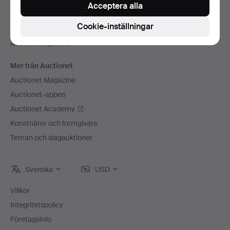
Press
Acceptera alla
Lediga jobb
Cookie-inställningar
Anslut ditt auktionshus
Auctionets garanti
Mer från Auctionet
Auctionet Magazine
Auctionet-appen
Auctionet Academy
Konstnärer och formgivare
Teman och slagauktioner
Svenska
USD
Villkor
Integritetspolicy
Företagsinfo