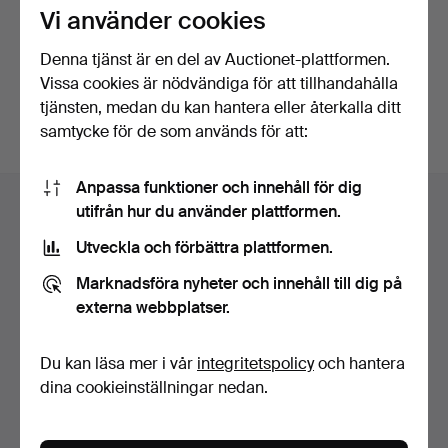
Vi använder cookies
Fortsätt med Facebook
Denna tjänst är en del av Auctionet-plattformen.
Vissa cookies är nödvändiga för att tillhandahålla
För att kunna gå vidare måste du godkänna villkoren.
tjänsten, medan du kan hantera eller återkalla ditt
samtycke för de som används för att:
Sidfotsnavigation
Anpassa funktioner och innehåll för dig
Hjälp och kontakt
utifrån hur du använder plattformen.
Kontakta support
Utveckla och förbättra plattformen.
Alla auktionshus
Marknadsföra nyheter och innehåll till dig på
Betalningsalternativ
externa webbplatser.
Vi skickar med
Sociala medier
Du kan läsa mer i vår
integritetspolicy
och hantera
dina cookieinställningar nedan.
Auctionet
Om Auctionet