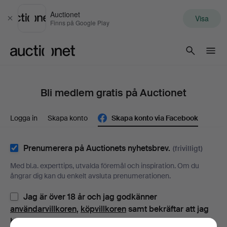
Auctionet
Visa
Stäng
Finns på Google Play
Auctionet.com
Bli medlem gratis på Auctionet
Logga in
Skapa konto
Skapa konto via Facebook
Prenumerera på Auctionets nyhetsbrev.
(frivilligt)
Med bl.a. experttips, utvalda föremål och inspiration. Om du
ångrar dig kan du enkelt avsluta prenumerationen.
Jag är över 18 år och jag godkänner
användarvillkoren
,
köpvillkoren
samt bekräftar att jag
har tagit del av
integritetspolicyn
.