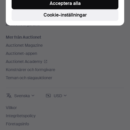
Press
Acceptera alla
Lediga jobb
Cookie-inställningar
Anslut ditt auktionshus
Auctionets garanti
Mer från Auctionet
Auctionet Magazine
Auctionet-appen
Auctionet Academy
Konstnärer och formgivare
Teman och slagauktioner
Svenska
USD
Villkor
Integritetspolicy
Företagsinfo