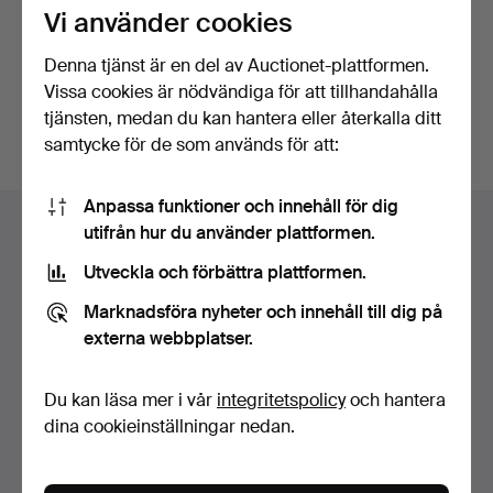
Vi använder cookies
Fortsätt med Facebook
Denna tjänst är en del av Auctionet-plattformen.
Vissa cookies är nödvändiga för att tillhandahålla
För att kunna gå vidare måste du godkänna villkoren.
tjänsten, medan du kan hantera eller återkalla ditt
samtycke för de som används för att:
Sidfotsnavigation
Anpassa funktioner och innehåll för dig
Hjälp och kontakt
utifrån hur du använder plattformen.
Kontakta support
Utveckla och förbättra plattformen.
Alla auktionshus
Marknadsföra nyheter och innehåll till dig på
Betalningsalternativ
externa webbplatser.
Vi skickar med
Sociala medier
Du kan läsa mer i vår
integritetspolicy
och hantera
dina cookieinställningar nedan.
Auctionet
Om Auctionet