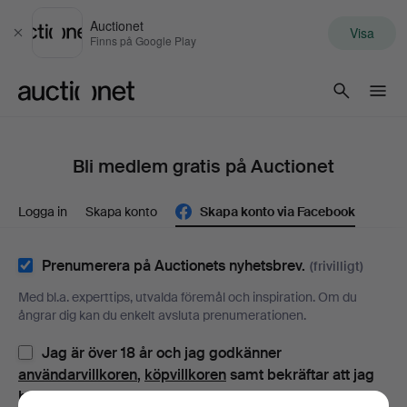
Auctionet
Visa
Stäng
Finns på Google Play
Auctionet.com
Bli medlem gratis på Auctionet
Logga in
Skapa konto
Skapa konto via Facebook
Prenumerera på Auctionets nyhetsbrev.
(frivilligt)
Med bl.a. experttips, utvalda föremål och inspiration. Om du
ångrar dig kan du enkelt avsluta prenumerationen.
Jag är över 18 år och jag godkänner
användarvillkoren
,
köpvillkoren
samt bekräftar att jag
har tagit del av
integritetspolicyn
.