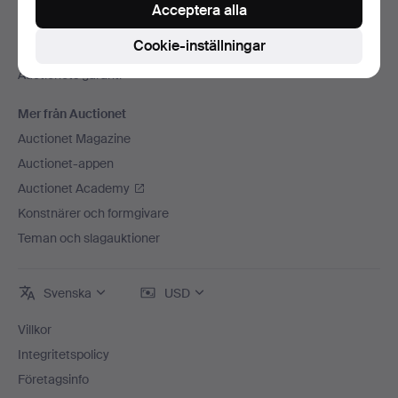
Press
Acceptera alla
Lediga jobb
Cookie-inställningar
Anslut ditt auktionshus
Auctionets garanti
Mer från Auctionet
Auctionet Magazine
Auctionet-appen
Auctionet Academy
Konstnärer och formgivare
Teman och slagauktioner
Svenska
USD
Villkor
Integritetspolicy
Företagsinfo