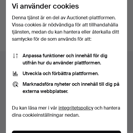
Vi använder cookies
Fortsätt med Facebook
Denna tjänst är en del av Auctionet-plattformen.
Vissa cookies är nödvändiga för att tillhandahålla
För att kunna gå vidare måste du godkänna villkoren.
tjänsten, medan du kan hantera eller återkalla ditt
samtycke för de som används för att:
Sidfotsnavigation
Anpassa funktioner och innehåll för dig
Hjälp och kontakt
utifrån hur du använder plattformen.
Kontakta support
Utveckla och förbättra plattformen.
Alla auktionshus
Marknadsföra nyheter och innehåll till dig på
Betalningsalternativ
externa webbplatser.
Vi skickar med
Sociala medier
Du kan läsa mer i vår
integritetspolicy
och hantera
dina cookieinställningar nedan.
Auctionet
Om Auctionet