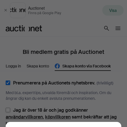
Auctionet
Visa
Stäng
Finns på Google Play
Auctionet.com
Bli medlem gratis på Auctionet
Logga in
Skapa konto
Skapa konto via Facebook
Prenumerera på Auctionets nyhetsbrev.
(frivilligt)
Med bl.a. experttips, utvalda föremål och inspiration. Om du
ångrar dig kan du enkelt avsluta prenumerationen.
Jag är över 18 år och jag godkänner
användarvillkoren
,
köpvillkoren
samt bekräftar att jag
har tagit del av
integritetspolicyn
.