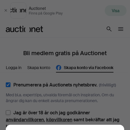
Auctionet
Visa
Stäng
Finns på Google Play
Auctionet.com
Bli medlem gratis på Auctionet
Logga in
Skapa konto
Skapa konto via Facebook
Prenumerera på Auctionets nyhetsbrev.
(frivilligt)
Med bl.a. experttips, utvalda föremål och inspiration. Om du
ångrar dig kan du enkelt avsluta prenumerationen.
Jag är över 18 år och jag godkänner
användarvillkoren
,
köpvillkoren
samt bekräftar att jag
har tagit del av
integritetspolicyn
.