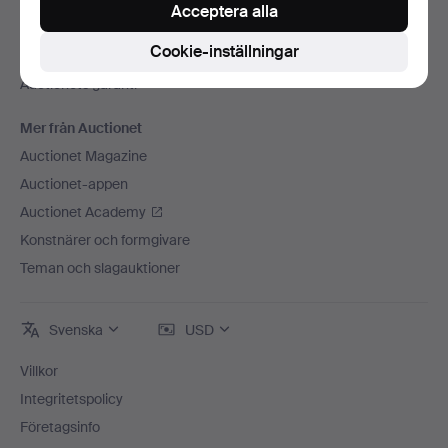
Press
Acceptera alla
Lediga jobb
Cookie-inställningar
Anslut ditt auktionshus
Auctionets garanti
Mer från Auctionet
Auctionet Magazine
Auctionet-appen
Auctionet Academy
Konstnärer och formgivare
Teman och slagauktioner
Svenska
USD
Villkor
Integritetspolicy
Företagsinfo