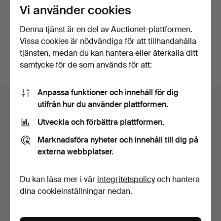
Vi använder cookies
Fortsätt med Facebook
Denna tjänst är en del av Auctionet-plattformen.
Vissa cookies är nödvändiga för att tillhandahålla
För att kunna gå vidare måste du godkänna villkoren.
tjänsten, medan du kan hantera eller återkalla ditt
samtycke för de som används för att:
Sidfotsnavigation
Anpassa funktioner och innehåll för dig
Hjälp och kontakt
utifrån hur du använder plattformen.
Kontakta support
Utveckla och förbättra plattformen.
Alla auktionshus
Marknadsföra nyheter och innehåll till dig på
Betalningsalternativ
externa webbplatser.
Vi skickar med
Sociala medier
Du kan läsa mer i vår
integritetspolicy
och hantera
dina cookieinställningar nedan.
Auctionet
Om Auctionet