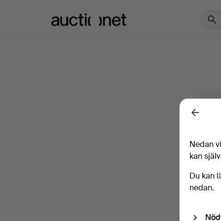
Auctionet.com
Logg
Back
Pre
Nedan vi
Med bl.
kan själv
avsluta
Du kan l
Jag
nedan.
samt b
Nöd