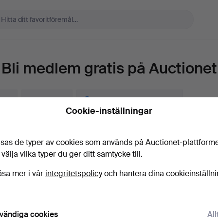
Bli medlem gratis på Auctionet
a in
Skapa konto
Skapa konto via Facebook
Cookie-inställningar
numerera på Auctionets nyhetsbrev.
(frivilligt)
sas de typer av cookies som används på Auctionet-plattform
a. experttips, utvalda föremål och inspiration. Om du ångrar dig kan du e
 välja vilka typer du ger ditt samtycke till.
 prenumerationen.
äsa mer i vår
integritetspolicy
och hantera dina cookieinställn
 är över 18 år och jag godkänner
användarvillkoren
,
köpvillk
ekräftar att jag har tagit del av
integritetspolicyn
.
vändiga cookies
All