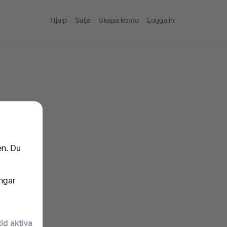
Hjälp
Sälja
Skapa konto
Logga in
en. Du
nkelt
ingar
oren
tid aktiva