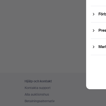
Förb
Pre
Mar
Sidfotsnavigation
Hjälp och kontakt
Kontakta support
Alla auktionshus
Betalningsalternativ