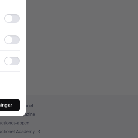
Functionality
storage
Statistics
storage
Ad
storage
ningar
er från Auctionet
uctionet Magazine
uctionet-appen
uctionet Academy