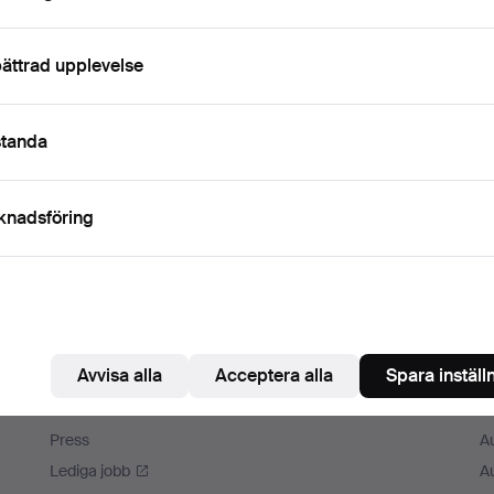
Fortsätt med Facebook
För att kunna gå vidare måste du godkänna villkoren.
ättrad upplevelse
standa
knadsföring
Avvisa alla
Acceptera alla
Spara inställ
Auctionet
M
Om Auctionet
A
Press
A
Lediga jobb
A