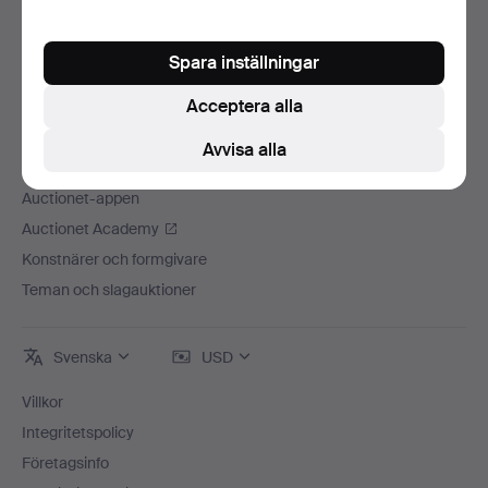
Lediga jobb
Anslut ditt auktionshus
Spara inställningar
Auctionets garanti
Acceptera alla
Mer från Auctionet
Avvisa alla
Auctionet Magazine
Auctionet-appen
Auctionet Academy
Konstnärer och formgivare
Teman och slagauktioner
Svenska
USD
Villkor
Integritetspolicy
Företagsinfo