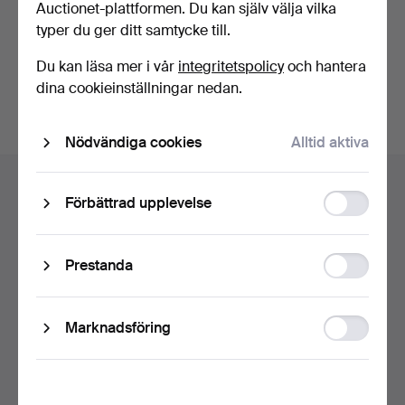
Auctionet-plattformen. Du kan själv välja vilka
typer du ger ditt samtycke till.
Fortsätt med Facebook
Du kan läsa mer i vår
integritetspolicy
och hantera
För att kunna gå vidare måste du godkänna villkoren.
dina cookieinställningar nedan.
Nödvändiga cookies
Alltid aktiva
Sidfotsnavigation
Hjälp och kontakt
Function
Förbättrad upplevelse
Kontakta support
storage
Alla auktionshus
Statistic
Betalningsalternativ
Prestanda
storage
Vi skickar med
Sociala medier
Ad
Marknadsföring
storage
Auctionet
Om Auctionet
Press