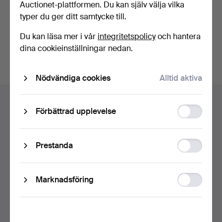
Auctionet-plattformen. Du kan själv välja vilka
typer du ger ditt samtycke till.
Fortsätt med Facebook
Du kan läsa mer i vår
integritetspolicy
och hantera
För att kunna gå vidare måste du godkänna villkoren.
dina cookieinställningar nedan.
Nödvändiga cookies
Alltid aktiva
Sidfotsnavigation
Hjälp och kontakt
Function
Förbättrad upplevelse
Kontakta support
storage
Alla auktionshus
Statistic
Betalningsalternativ
Prestanda
storage
Vi skickar med
Sociala medier
Ad
Marknadsföring
storage
Auctionet
Om Auctionet
Press