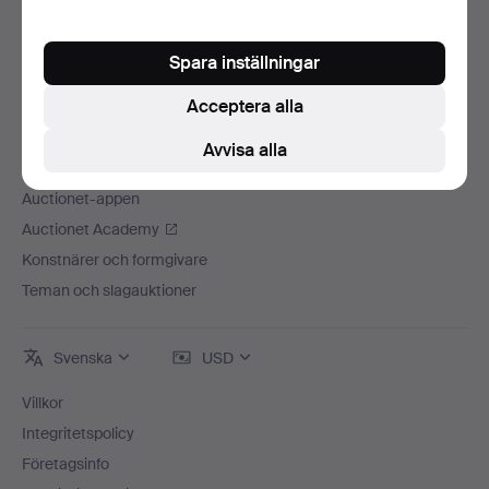
Lediga jobb
Anslut ditt auktionshus
Spara inställningar
Auctionets garanti
Acceptera alla
Mer från Auctionet
Avvisa alla
Auctionet Magazine
Auctionet-appen
Auctionet Academy
Konstnärer och formgivare
Teman och slagauktioner
Svenska
USD
Villkor
Integritetspolicy
Företagsinfo