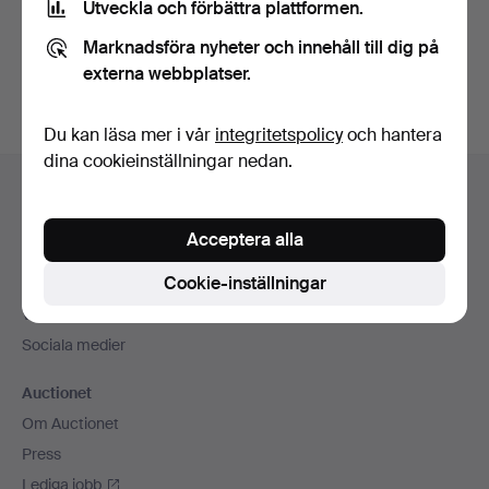
Utveckla och förbättra plattformen.
Skapa konto
Marknadsföra nyheter och innehåll till dig på
externa webbplatser.
Du kan läsa mer i vår
integritetspolicy
och hantera
dina cookieinställningar nedan.
Sidfotsnavigation
Hjälp och kontakt
Kontakta support
Acceptera alla
Alla auktionshus
Cookie-inställningar
Betalningsalternativ
Vi skickar med
Sociala medier
Auctionet
Om Auctionet
Press
Lediga jobb