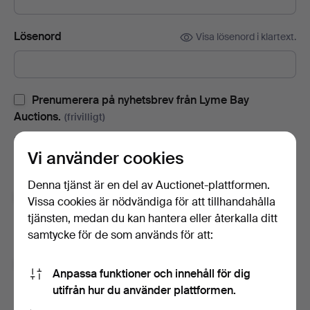
Lösenord
Visa lösenord i klartext.
Prenumerera på nyhetsbrev från Lyme Bay
Auctions.
(frivilligt)
Med bl.a. auktionskataloger, inbjudningar till evenemang och
Vi använder cookies
nyheter. Om du ångrar dig kan du enkelt avsluta
prenumerationen.
Denna tjänst är en del av Auctionet-plattformen.
Prenumerera på Auctionets nyhetsbrev.
(frivilligt)
Vissa cookies är nödvändiga för att tillhandahålla
tjänsten, medan du kan hantera eller återkalla ditt
Med bl.a. experttips, utvalda föremål och inspiration. Om du
samtycke för de som används för att:
ångrar dig kan du enkelt avsluta prenumerationen.
Jag är över 18 år och jag godkänner
Anpassa funktioner och innehåll för dig
användarvillkoren
,
köpvillkoren
samt bekräftar att jag
utifrån hur du använder plattformen.
har tagit del av
integritetspolicyn
.