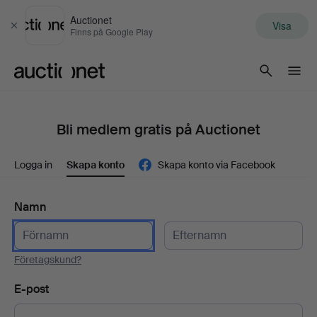
Auctionet
Visa
Stäng
Finns på Google Play
Auctionet.com
Bli medlem gratis på Auctionet
Logga in
Skapa konto
Skapa konto via Facebook
Namn
Företagskund?
E-post