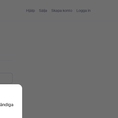
Hjälp
Sälja
Skapa konto
Logga in
vändiga