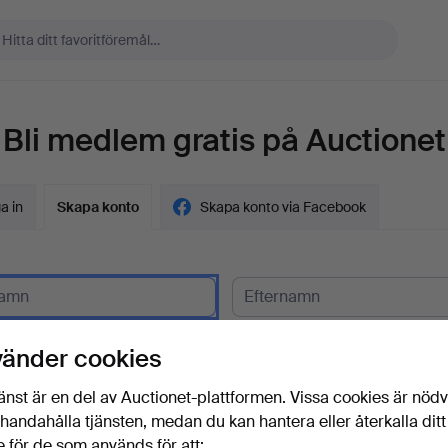
Bli medlem gratis på Auctionet
a in
Skapa konto
Skapa konto via Facebook
gskund?
vänder cookies
t
änst är en del av Auctionet-plattformen. Vissa cookies är nöd
illhandahålla tjänsten, medan du kan hantera eller återkalla ditt
 för de som används för att: