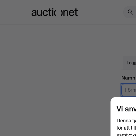
Auctionet.com
Logg
Namn
Företa
Vi an
E-pos
Denna tj
för att t
samtycke