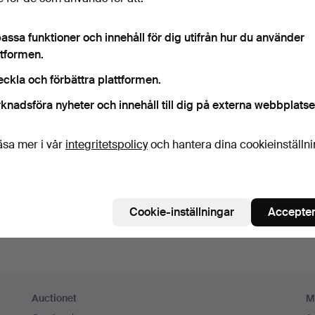
ord
Visa lösenord i 
assa funktioner och innehåll för dig utifrån hur du använder
ttformen.
numerera på Auctionets nyhetsbrev.
(frivilligt)
eckla och förbättra plattformen.
a. experttips, utvalda föremål och inspiration. Om du ångrar dig kan du e
knadsföra nyheter och innehåll till dig på externa webbplatse
 prenumerationen.
 är över 18 år och jag godkänner
användarvillkoren
,
köpvillk
äsa mer i vår
integritetspolicy
och hantera dina cookieinställn
ekräftar att jag har tagit del av
integritetspolicyn
.
Skapa konto
Cookie-inställningar
Accepter
Auctionet
M