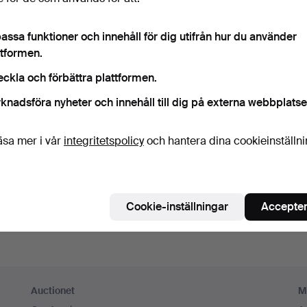
ord
Visa lösenord i 
assa funktioner och innehåll för dig utifrån hur du använder
ttformen.
numerera på Auctionets nyhetsbrev.
(frivilligt)
eckla och förbättra plattformen.
a. experttips, utvalda föremål och inspiration. Om du ångrar dig kan du e
knadsföra nyheter och innehåll till dig på externa webbplatse
 prenumerationen.
 är över 18 år och jag godkänner
användarvillkoren
,
köpvillk
äsa mer i vår
integritetspolicy
och hantera dina cookieinställn
ekräftar att jag har tagit del av
integritetspolicyn
.
Skapa konto
Cookie-inställningar
Accepter
Auctionet
M