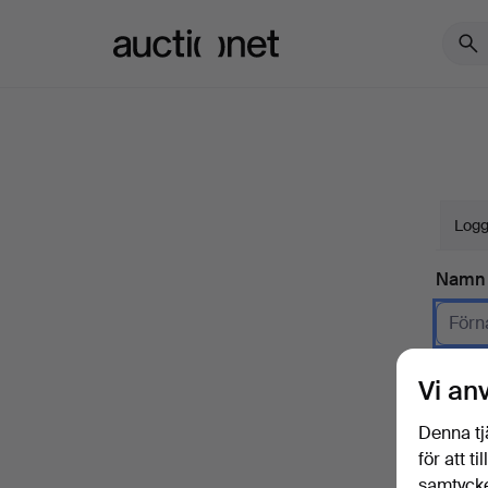
Auctionet.com
Logg
Namn
Företa
Vi an
E-pos
Denna tj
för att t
samtycke