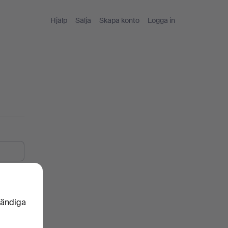
Hjälp
Sälja
Skapa konto
Logga in
vändiga