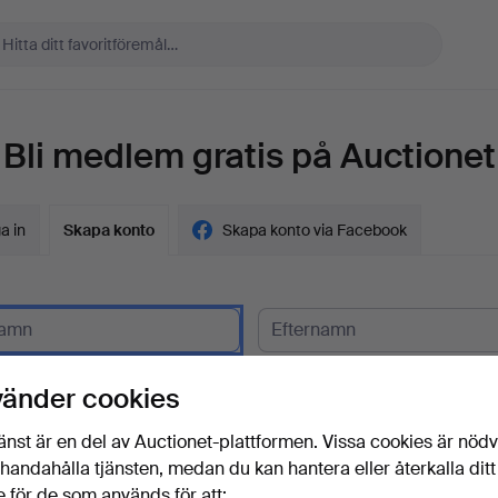
Bli medlem gratis på Auctionet
a in
Skapa konto
Skapa konto via Facebook
gskund?
vänder cookies
t
änst är en del av Auctionet-plattformen. Vissa cookies är nöd
illhandahålla tjänsten, medan du kan hantera eller återkalla ditt
 för de som används för att: