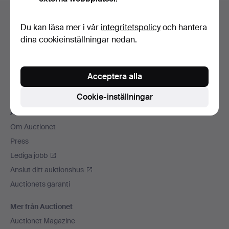
Sidfotsnavigation
Hjälp och kontakt
Du kan läsa mer i vår
integritetspolicy
och hantera
Kontakta support
dina cookieinställningar nedan.
Alla auktionshus
Betalningsalternativ
Acceptera alla
Vi skickar med
Sociala medier
Cookie-inställningar
Auctionet
Om Auctionet
Press
Lediga jobb
Anslut ditt auktionshus
Auctionets garanti
Mer från Auctionet
Auctionet Magazine