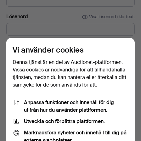
Lösenord
Visa lösenord i klartext.
Prenumerera på Auctionets nyhetsbrev.
(frivilligt)
Vi använder cookies
Med bl.a. experttips, utvalda föremål och inspiration. Om du
Denna tjänst är en del av Auctionet-plattformen.
ångrar dig kan du enkelt avsluta prenumerationen.
Vissa cookies är nödvändiga för att tillhandahålla
Jag är över 18 år och jag godkänner
tjänsten, medan du kan hantera eller återkalla ditt
användarvillkoren
,
köpvillkoren
samt bekräftar att jag
samtycke för de som används för att:
har tagit del av
integritetspolicyn
.
Anpassa funktioner och innehåll för dig
Skapa konto
utifrån hur du använder plattformen.
Utveckla och förbättra plattformen.
Marknadsföra nyheter och innehåll till dig på
externa webbplatser.