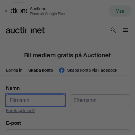
Auctionet
Visa
Stäng
Finns på Google Play
Auctionet.com
Bli medlem gratis på Auctionet
Logga in
Skapa konto
Skapa konto via Facebook
Namn
Företagskund?
E-post