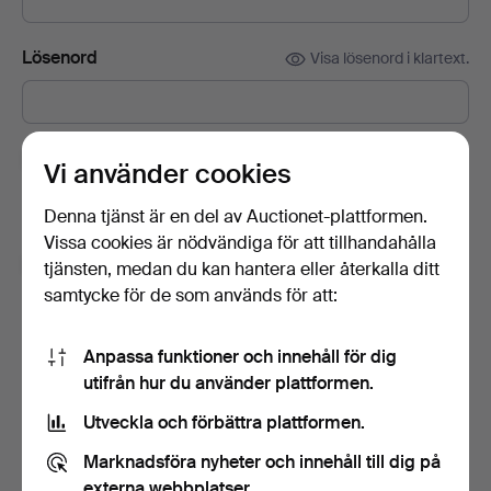
Lösenord
Visa lösenord i klartext.
Prenumerera på Auctionets nyhetsbrev.
(frivilligt)
Vi använder cookies
Med bl.a. experttips, utvalda föremål och inspiration. Om du
Denna tjänst är en del av Auctionet-plattformen.
ångrar dig kan du enkelt avsluta prenumerationen.
Vissa cookies är nödvändiga för att tillhandahålla
Jag är över 18 år och jag godkänner
tjänsten, medan du kan hantera eller återkalla ditt
användarvillkoren
,
köpvillkoren
samt bekräftar att jag
samtycke för de som används för att:
har tagit del av
integritetspolicyn
.
Anpassa funktioner och innehåll för dig
Skapa konto
utifrån hur du använder plattformen.
Utveckla och förbättra plattformen.
Marknadsföra nyheter och innehåll till dig på
externa webbplatser.