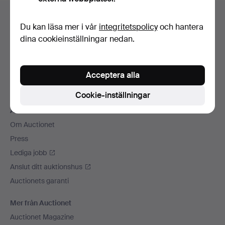
Sidfotsnavigation
Hjälp och kontakt
Du kan läsa mer i vår
integritetspolicy
och hantera
Kontakta support
dina cookieinställningar nedan.
Alla auktionshus
Betalningsalternativ
Acceptera alla
Vi skickar med
Sociala medier
Cookie-inställningar
Auctionet
Om Auctionet
Press
Lediga jobb
Anslut ditt auktionshus
Auctionets garanti
Mer från Auctionet
Auctionet Magazine