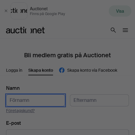
Auctionet
Visa
Stäng
Finns på Google Play
Auctionet.com
Bli medlem gratis på Auctionet
Logga in
Skapa konto
Skapa konto via Facebook
Namn
Företagskund?
E-post