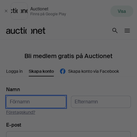
Auctionet
Visa
Stäng
Finns på Google Play
Auctionet.com
Bli medlem gratis på Auctionet
Logga in
Skapa konto
Skapa konto via Facebook
Namn
Företagskund?
E-post