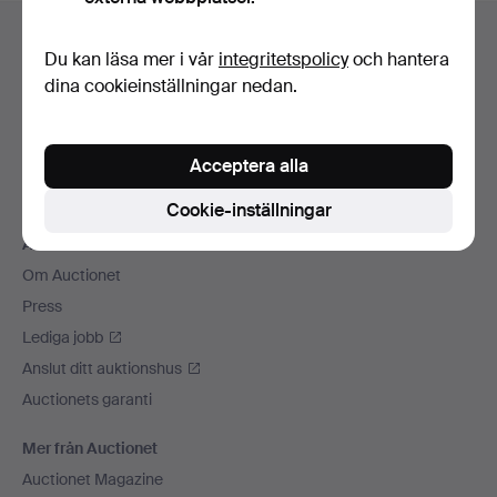
Sidfotsnavigation
Hjälp och kontakt
Du kan läsa mer i vår
integritetspolicy
och hantera
Kontakta support
dina cookieinställningar nedan.
Alla auktionshus
Betalningsalternativ
Acceptera alla
Vi skickar med
Sociala medier
Cookie-inställningar
Auctionet
Om Auctionet
Press
Lediga jobb
Anslut ditt auktionshus
Auctionets garanti
Mer från Auctionet
Auctionet Magazine