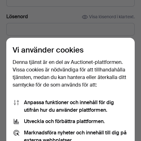
Lösenord
Visa lösenord i klartext.
Prenumerera på Auctionets nyhetsbrev.
(frivilligt)
Vi använder cookies
Med bl.a. experttips, utvalda föremål och inspiration. Om du
Denna tjänst är en del av Auctionet-plattformen.
ångrar dig kan du enkelt avsluta prenumerationen.
Vissa cookies är nödvändiga för att tillhandahålla
Jag är över 18 år och jag godkänner
tjänsten, medan du kan hantera eller återkalla ditt
användarvillkoren
,
köpvillkoren
samt bekräftar att jag
samtycke för de som används för att:
har tagit del av
integritetspolicyn
.
Anpassa funktioner och innehåll för dig
Skapa konto
utifrån hur du använder plattformen.
Utveckla och förbättra plattformen.
Marknadsföra nyheter och innehåll till dig på
externa webbplatser.