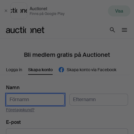
Auctionet
Visa
Stäng
Finns på Google Play
Auctionet.com
Bli medlem gratis på Auctionet
Logga in
Skapa konto
Skapa konto via Facebook
Namn
Företagskund?
E-post