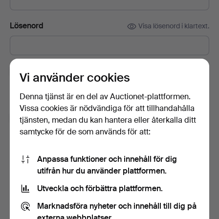
Lösenord
Visa lösenord i klartext.
Prenumerera på Auctionets nyhetsbrev.
(frivilligt)
Vi använder cookies
Med bl.a. experttips, utvalda föremål och inspiration. Om du
Denna tjänst är en del av Auctionet-plattformen.
ångrar dig kan du enkelt avsluta prenumerationen.
Vissa cookies är nödvändiga för att tillhandahålla
Jag är över 18 år och jag godkänner
tjänsten, medan du kan hantera eller återkalla ditt
användarvillkoren
,
köpvillkoren
samt bekräftar att jag
samtycke för de som används för att:
har tagit del av
integritetspolicyn
.
Anpassa funktioner och innehåll för dig
Skapa konto
utifrån hur du använder plattformen.
Utveckla och förbättra plattformen.
Marknadsföra nyheter och innehåll till dig på
externa webbplatser.