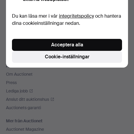
Sidfotsnavigation
Hjälp och kontakt
Du kan läsa mer i vår
integritetspolicy
och hantera
Kontakta support
dina cookieinställningar nedan.
Alla auktionshus
Betalningsalternativ
Acceptera alla
Vi skickar med
Sociala medier
Cookie-inställningar
Auctionet
Om Auctionet
Press
Lediga jobb
Anslut ditt auktionshus
Auctionets garanti
Mer från Auctionet
Auctionet Magazine