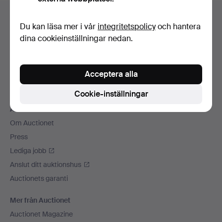
Sidfotsnavigation
Hjälp och kontakt
Du kan läsa mer i vår
integritetspolicy
och hantera
Kontakta support
dina cookieinställningar nedan.
Alla auktionshus
Betalningsalternativ
Acceptera alla
Vi skickar med
Sociala medier
Cookie-inställningar
Auctionet
Om Auctionet
Press
Lediga jobb
Anslut ditt auktionshus
Auctionets garanti
Mer från Auctionet
Auctionet Magazine