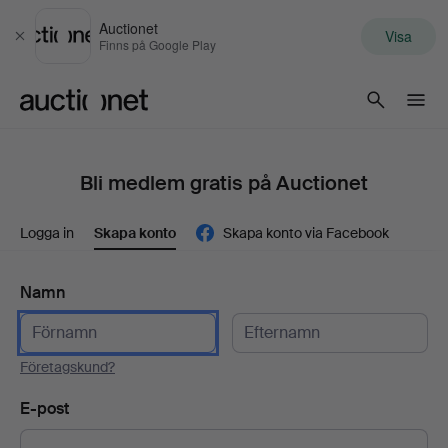
Auctionet
Visa
Stäng
Finns på Google Play
Auctionet.com
Bli medlem gratis på Auctionet
Logga in
Skapa konto
Skapa konto via Facebook
Namn
Företagskund?
E-post