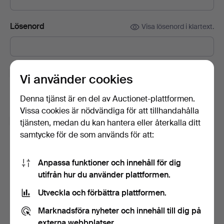
Lösenord
Visa lösenord i klartext.
Prenumerera på Auctionets nyhetsbrev.
(frivilligt)
Vi använder cookies
Med bl.a. experttips, utvalda föremål och inspiration. Om du
Denna tjänst är en del av Auctionet-plattformen.
ångrar dig kan du enkelt avsluta prenumerationen.
Vissa cookies är nödvändiga för att tillhandahålla
Jag är över 18 år och jag godkänner
tjänsten, medan du kan hantera eller återkalla ditt
användarvillkoren
,
köpvillkoren
samt bekräftar att jag
samtycke för de som används för att:
har tagit del av
integritetspolicyn
.
Anpassa funktioner och innehåll för dig
Skapa konto
utifrån hur du använder plattformen.
Utveckla och förbättra plattformen.
Marknadsföra nyheter och innehåll till dig på
externa webbplatser.