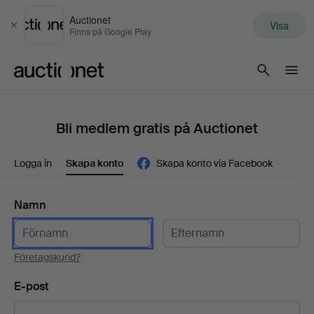
Auctionet
Visa
Stäng
Finns på Google Play
Auctionet.com
Bli medlem gratis på Auctionet
Logga in
Skapa konto
Skapa konto via Facebook
Namn
Företagskund?
E-post