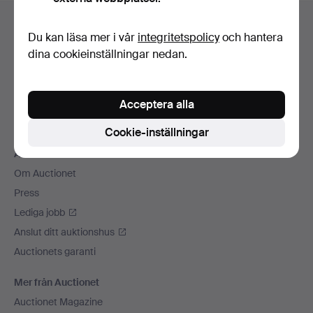
Sidfotsnavigation
Hjälp och kontakt
Du kan läsa mer i vår
integritetspolicy
och hantera
Kontakta support
dina cookieinställningar nedan.
Alla auktionshus
Betalningsalternativ
Acceptera alla
Vi skickar med
Sociala medier
Cookie-inställningar
Auctionet
Om Auctionet
Press
Lediga jobb
Anslut ditt auktionshus
Auctionets garanti
Mer från Auctionet
Auctionet Magazine