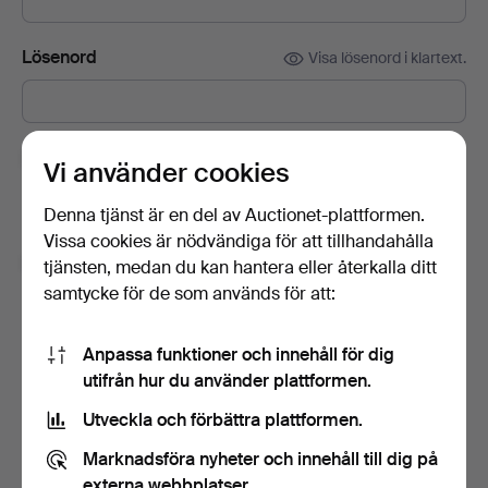
Lösenord
Visa lösenord i klartext.
Prenumerera på Auctionets nyhetsbrev.
(frivilligt)
Vi använder cookies
Med bl.a. experttips, utvalda föremål och inspiration. Om du
Denna tjänst är en del av Auctionet-plattformen.
ångrar dig kan du enkelt avsluta prenumerationen.
Vissa cookies är nödvändiga för att tillhandahålla
Jag är över 18 år och jag godkänner
tjänsten, medan du kan hantera eller återkalla ditt
användarvillkoren
,
köpvillkoren
samt bekräftar att jag
samtycke för de som används för att:
har tagit del av
integritetspolicyn
.
Anpassa funktioner och innehåll för dig
Skapa konto
utifrån hur du använder plattformen.
Utveckla och förbättra plattformen.
Marknadsföra nyheter och innehåll till dig på
externa webbplatser.