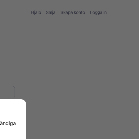
Hjälp
Sälja
Skapa konto
Logga in
vändiga