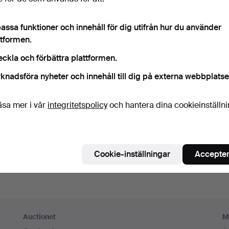
ord
Visa lösenord i 
assa funktioner och innehåll för dig utifrån hur du använder
ttformen.
numerera på Auctionets nyhetsbrev.
(frivilligt)
eckla och förbättra plattformen.
a. experttips, utvalda föremål och inspiration. Om du ångrar dig kan du e
knadsföra nyheter och innehåll till dig på externa webbplatse
 prenumerationen.
 är över 18 år och jag godkänner
användarvillkoren
,
köpvillk
äsa mer i vår
integritetspolicy
och hantera dina cookieinställn
ekräftar att jag har tagit del av
integritetspolicyn
.
Skapa konto
Cookie-inställningar
Accepter
Auctionet
M