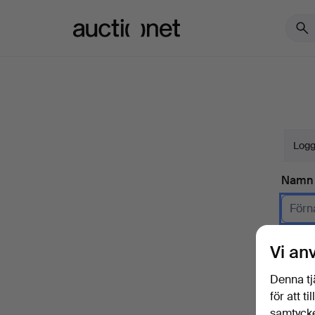
Auctionet.com
Logg
Namn
Företa
Vi an
E-pos
Denna tj
för att t
samtycke