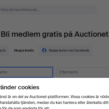
Bli medlem gratis på Auctionet
a in
Skapa konto
Skapa konto via Facebook
gskund?
vänder cookies
t
änst är en del av Auctionet-plattformen. Vissa cookies är nöd
illhandahålla tjänsten, medan du kan hantera eller återkalla ditt
 för de som används för att: