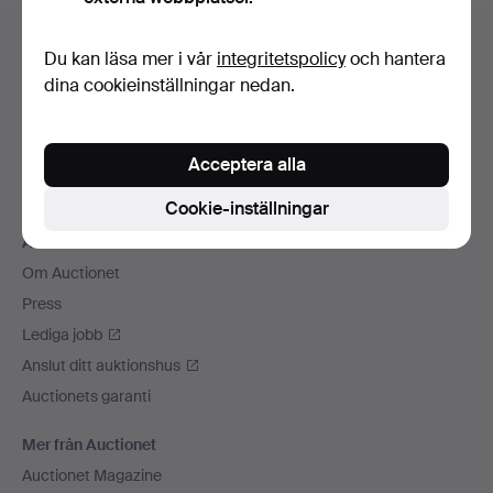
Sidfotsnavigation
Hjälp och kontakt
Du kan läsa mer i vår
integritetspolicy
och hantera
Kontakta support
dina cookieinställningar nedan.
Alla auktionshus
Betalningsalternativ
Acceptera alla
Vi skickar med
Sociala medier
Cookie-inställningar
Auctionet
Om Auctionet
Press
Lediga jobb
Anslut ditt auktionshus
Auctionets garanti
Mer från Auctionet
Auctionet Magazine