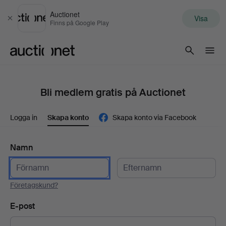
Auctionet
Visa
Stäng
Finns på Google Play
Auctionet.com
Bli medlem gratis på Auctionet
Logga in
Skapa konto
Skapa konto via Facebook
Namn
Företagskund?
E-post