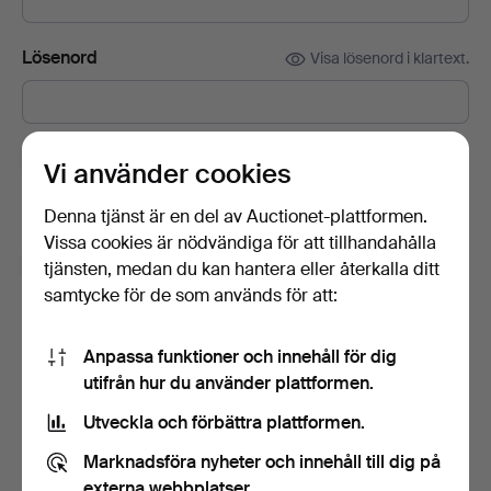
Lösenord
Visa lösenord i klartext.
Prenumerera på Auctionets nyhetsbrev.
(frivilligt)
Vi använder cookies
Med bl.a. experttips, utvalda föremål och inspiration. Om du
Denna tjänst är en del av Auctionet-plattformen.
ångrar dig kan du enkelt avsluta prenumerationen.
Vissa cookies är nödvändiga för att tillhandahålla
Jag är över 18 år och jag godkänner
tjänsten, medan du kan hantera eller återkalla ditt
användarvillkoren
,
köpvillkoren
samt bekräftar att jag
samtycke för de som används för att:
har tagit del av
integritetspolicyn
.
Anpassa funktioner och innehåll för dig
Skapa konto
utifrån hur du använder plattformen.
Utveckla och förbättra plattformen.
Marknadsföra nyheter och innehåll till dig på
externa webbplatser.