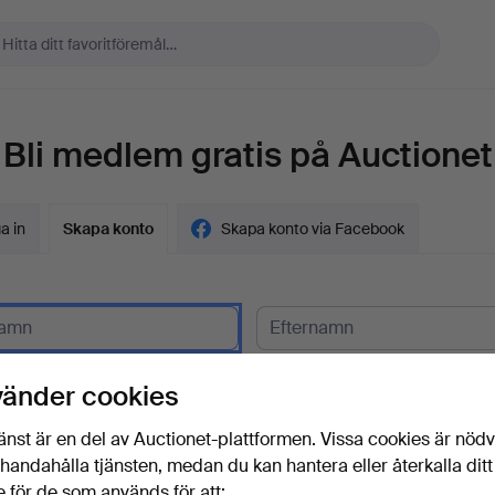
Bli medlem gratis på Auctionet
a in
Skapa konto
Skapa konto via Facebook
gskund?
vänder cookies
t
änst är en del av Auctionet-plattformen. Vissa cookies är nöd
illhandahålla tjänsten, medan du kan hantera eller återkalla ditt
 för de som används för att: