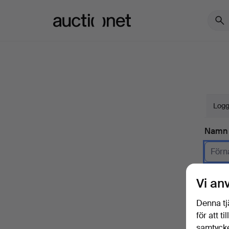
Auctionet.com
Logg
Namn
Företa
Vi an
E-pos
Denna tj
för att t
samtycke