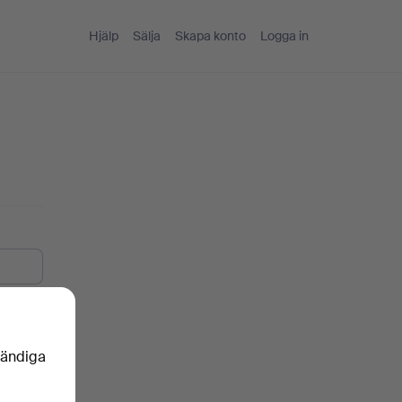
Hjälp
Sälja
Skapa konto
Logga in
vändiga