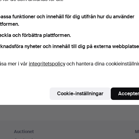
ord
Visa lösenord i 
assa funktioner och innehåll för dig utifrån hur du använder
ttformen.
numerera på Auctionets nyhetsbrev.
(frivilligt)
eckla och förbättra plattformen.
a. experttips, utvalda föremål och inspiration. Om du ångrar dig kan du e
knadsföra nyheter och innehåll till dig på externa webbplatse
 prenumerationen.
 är över 18 år och jag godkänner
användarvillkoren
,
köpvillk
äsa mer i vår
integritetspolicy
och hantera dina cookieinställn
ekräftar att jag har tagit del av
integritetspolicyn
.
Skapa konto
Cookie-inställningar
Accepter
Auctionet
M