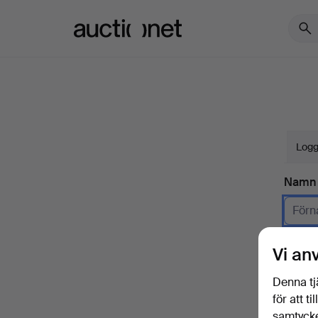
Auctionet.com
Logg
Namn
Företa
Vi an
E-pos
Denna tj
för att t
samtycke