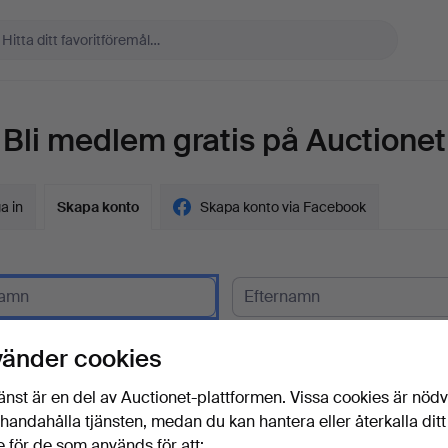
Bli medlem gratis på Auctionet
a in
Skapa konto
Skapa konto via Facebook
gskund?
vänder cookies
t
änst är en del av Auctionet-plattformen. Vissa cookies är nöd
illhandahålla tjänsten, medan du kan hantera eller återkalla ditt
 för de som används för att: