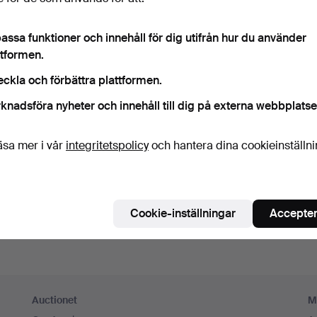
ord
Visa lösenord i 
assa funktioner och innehåll för dig utifrån hur du använder
ttformen.
numerera på Auctionets nyhetsbrev.
(frivilligt)
eckla och förbättra plattformen.
a. experttips, utvalda föremål och inspiration. Om du ångrar dig kan du e
knadsföra nyheter och innehåll till dig på externa webbplatse
 prenumerationen.
 är över 18 år och jag godkänner
användarvillkoren
,
köpvillk
äsa mer i vår
integritetspolicy
och hantera dina cookieinställn
ekräftar att jag har tagit del av
integritetspolicyn
.
Skapa konto
Cookie-inställningar
Accepter
Auctionet
M