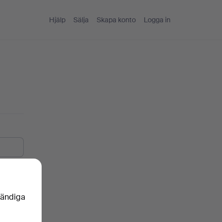
Hjälp
Sälja
Skapa konto
Logga in
vändiga