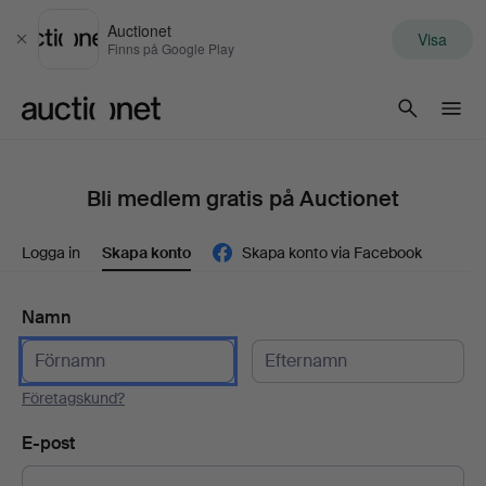
Auctionet
Visa
Stäng
Finns på Google Play
Auctionet.com
Bli medlem gratis på Auctionet
Logga in
Skapa konto
Skapa konto via Facebook
Namn
Företagskund?
E-post