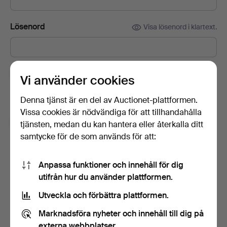
Lösenord
Visa lösenord i klartext.
Prenumerera på Auctionets nyhetsbrev.
(frivilligt)
Vi använder cookies
Med bl.a. experttips, utvalda föremål och inspiration. Om du
Denna tjänst är en del av Auctionet-plattformen.
ångrar dig kan du enkelt avsluta prenumerationen.
Vissa cookies är nödvändiga för att tillhandahålla
Jag är över 18 år och jag godkänner
tjänsten, medan du kan hantera eller återkalla ditt
användarvillkoren
,
köpvillkoren
samt bekräftar att jag
samtycke för de som används för att:
har tagit del av
integritetspolicyn
.
Anpassa funktioner och innehåll för dig
Skapa konto
utifrån hur du använder plattformen.
Utveckla och förbättra plattformen.
Marknadsföra nyheter och innehåll till dig på
externa webbplatser.