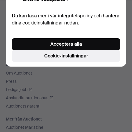
Sidfotsnavigation
Hjälp och kontakt
Du kan läsa mer i vår
integritetspolicy
och hantera
Kontakta support
dina cookieinställningar nedan.
Alla auktionshus
Betalningsalternativ
Acceptera alla
Vi skickar med
Sociala medier
Cookie-inställningar
Auctionet
Om Auctionet
Press
Lediga jobb
Anslut ditt auktionshus
Auctionets garanti
Mer från Auctionet
Auctionet Magazine