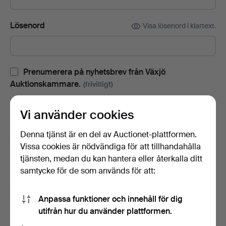
Lösenord
Visa lösenord i klartext.
Prenumerera på nyhetsbrev från Växjö
Auktionskammare.
(frivilligt)
Med bl.a. auktionskataloger, inbjudningar till evenemang och
Vi använder cookies
nyheter. Om du ångrar dig kan du enkelt avsluta
prenumerationen.
Denna tjänst är en del av Auctionet-plattformen.
Prenumerera på Auctionets nyhetsbrev.
(frivilligt)
Vissa cookies är nödvändiga för att tillhandahålla
tjänsten, medan du kan hantera eller återkalla ditt
Med bl.a. experttips, utvalda föremål och inspiration. Om du
samtycke för de som används för att:
ångrar dig kan du enkelt avsluta prenumerationen.
Jag är över 18 år och jag godkänner
Anpassa funktioner och innehåll för dig
användarvillkoren
,
köpvillkoren
samt bekräftar att jag
utifrån hur du använder plattformen.
har tagit del av
integritetspolicyn
.