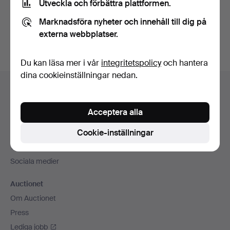
Utveckla och förbättra plattformen.
Skapa konto
Marknadsföra nyheter och innehåll till dig på
externa webbplatser.
Du kan läsa mer i vår
integritetspolicy
och hantera
dina cookieinställningar nedan.
Sidfotsnavigation
Hjälp och kontakt
Kontakta support
Acceptera alla
Alla auktionshus
Cookie-inställningar
Betalningsalternativ
Vi skickar med
Sociala medier
Auctionet
Om Auctionet
Press
Lediga jobb