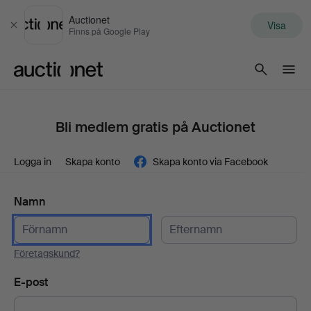
Auctionet
Visa
Stäng
Finns på Google Play
Auctionet.com
Bli medlem gratis på Auctionet
Logga in
Skapa konto
Skapa konto via Facebook
Namn
Företagskund?
E-post