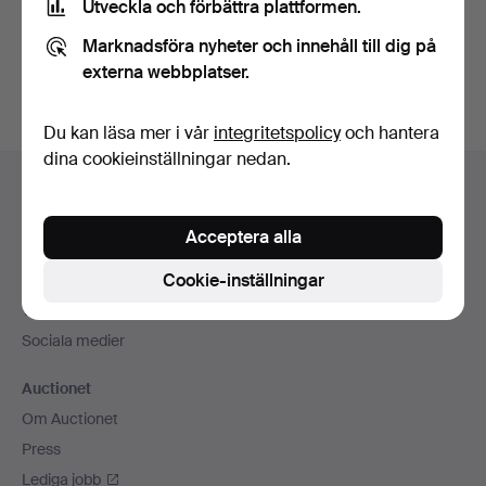
Utveckla och förbättra plattformen.
Skapa konto
Marknadsföra nyheter och innehåll till dig på
externa webbplatser.
Du kan läsa mer i vår
integritetspolicy
och hantera
dina cookieinställningar nedan.
Sidfotsnavigation
Hjälp och kontakt
Kontakta support
Acceptera alla
Alla auktionshus
Cookie-inställningar
Betalningsalternativ
Vi skickar med
Sociala medier
Auctionet
Om Auctionet
Press
Lediga jobb