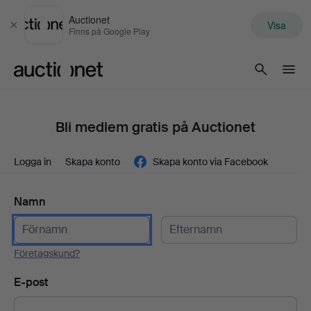
Auctionet
Visa
Stäng
Finns på Google Play
Auctionet.com
Bli medlem gratis på Auctionet
Logga in
Skapa konto
Skapa konto via Facebook
Namn
Företagskund?
E-post