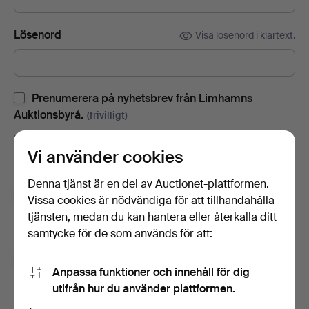
Lösenord
Visa lösenord i klartext.
Prenumerera på nyhetsbrev från Limhamns
Auktionsbyrå.
(frivilligt)
Med bl.a. auktionskataloger, inbjudningar till evenemang och
Vi använder cookies
nyheter. Om du ångrar dig kan du enkelt avsluta
prenumerationen.
Denna tjänst är en del av Auctionet-plattformen.
Prenumerera på Auctionets nyhetsbrev.
(frivilligt)
Vissa cookies är nödvändiga för att tillhandahålla
tjänsten, medan du kan hantera eller återkalla ditt
Med bl.a. experttips, utvalda föremål och inspiration. Om du
samtycke för de som används för att:
ångrar dig kan du enkelt avsluta prenumerationen.
Jag är över 18 år och jag godkänner
Anpassa funktioner och innehåll för dig
användarvillkoren
,
köpvillkoren
samt bekräftar att jag
utifrån hur du använder plattformen.
har tagit del av
integritetspolicyn
.