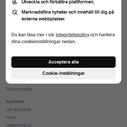
Utveckla och förbättra plattformen.
Skapa konto
Marknadsföra nyheter och innehåll till dig på
externa webbplatser.
Du kan läsa mer i vår
integritetspolicy
och hantera
dina cookieinställningar nedan.
Sidfotsnavigation
Hjälp och kontakt
Kontakta support
Acceptera alla
Alla auktionshus
Cookie-inställningar
Betalningsalternativ
Vi skickar med
Sociala medier
Auctionet
Om Auctionet
Press
Lediga jobb