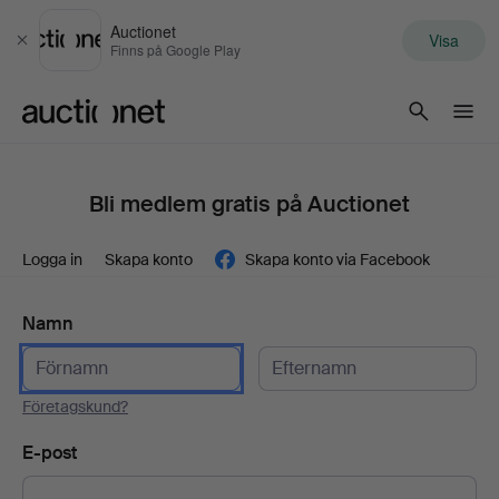
Auctionet
Visa
Stäng
Finns på Google Play
Auctionet.com
Bli medlem gratis på Auctionet
Logga in
Skapa konto
Skapa konto via Facebook
Namn
Företagskund?
E-post