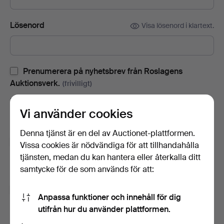
Lösenord
Visa lösenord i klartext.
Prenumerera på nyhetsbrev från Roslagens
Auktionsverk.
(frivilligt)
Med bl.a. auktionskataloger, inbjudningar till evenemang och
Vi använder cookies
nyheter. Om du ångrar dig kan du enkelt avsluta
prenumerationen.
Denna tjänst är en del av Auctionet-plattformen.
Prenumerera på Auctionets nyhetsbrev.
(frivilligt)
Vissa cookies är nödvändiga för att tillhandahålla
tjänsten, medan du kan hantera eller återkalla ditt
Med bl.a. experttips, utvalda föremål och inspiration. Om du
samtycke för de som används för att:
ångrar dig kan du enkelt avsluta prenumerationen.
Jag är över 18 år och jag godkänner
Anpassa funktioner och innehåll för dig
användarvillkoren
,
köpvillkoren
samt bekräftar att jag
utifrån hur du använder plattformen.
har tagit del av
integritetspolicyn
.