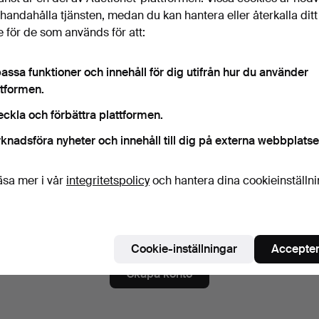
ord
Visa lösenord i 
illhandahålla tjänsten, medan du kan hantera eller återkalla ditt
 för de som används för att:
assa funktioner och innehåll för dig utifrån hur du använder
numerera på nyhetsbrev från Barcelona Auctions.
(frivilligt)
ttformen.
a. auktionskataloger, inbjudningar till evenemang och nyheter. Om du å
eckla och förbättra plattformen.
 du enkelt avsluta prenumerationen.
knadsföra nyheter och innehåll till dig på externa webbplatse
numerera på Auctionets nyhetsbrev.
(frivilligt)
a. experttips, utvalda föremål och inspiration. Om du ångrar dig kan du e
äsa mer i vår
integritetspolicy
och hantera dina cookieinställn
 prenumerationen.
 är över 18 år och jag godkänner
användarvillkoren
,
köpvillk
ekräftar att jag har tagit del av
integritetspolicyn
.
Cookie-inställningar
Accepter
Skapa konto