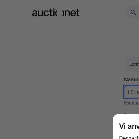
Auctionet.com
Logg
Namn
Företa
E-pos
Vi an
Denna tj