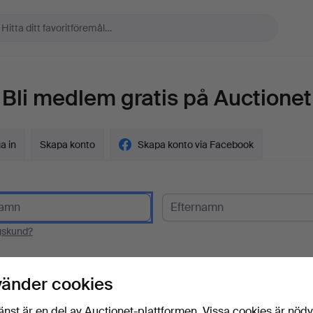
Bli medlem gratis på Auctionet
a in
Skapa konto
Skapa konto via Facebook
gskund?
t
vänder cookies
änst är en del av Auctionet-plattformen. Vissa cookies är nöd