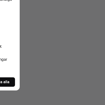
klartext.
ngrar
r.
nkelt
ingar
oren
a alla