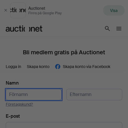
Auctionet
Visa
Stäng
Finns på Google Play
Auctionet.com
Bli medlem gratis på Auctionet
Logga in
Skapa konto
Skapa konto via Facebook
Namn
Företagskund?
E-post