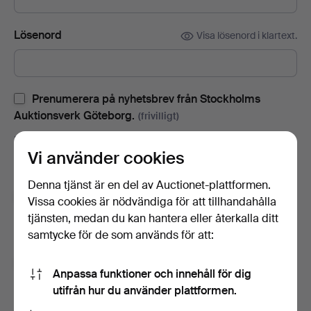
Lösenord
Visa lösenord i klartext.
Prenumerera på nyhetsbrev från Stockholms
Auktionsverk Göteborg.
(frivilligt)
Med bl.a. auktionskataloger, inbjudningar till evenemang och
Vi använder cookies
nyheter. Om du ångrar dig kan du enkelt avsluta
prenumerationen.
Denna tjänst är en del av Auctionet-plattformen.
Prenumerera på Auctionets nyhetsbrev.
(frivilligt)
Vissa cookies är nödvändiga för att tillhandahålla
tjänsten, medan du kan hantera eller återkalla ditt
Med bl.a. experttips, utvalda föremål och inspiration. Om du
samtycke för de som används för att:
ångrar dig kan du enkelt avsluta prenumerationen.
Jag är över 18 år och jag godkänner
Anpassa funktioner och innehåll för dig
användarvillkoren
,
köpvillkoren
samt bekräftar att jag
utifrån hur du använder plattformen.
har tagit del av
integritetspolicyn
.