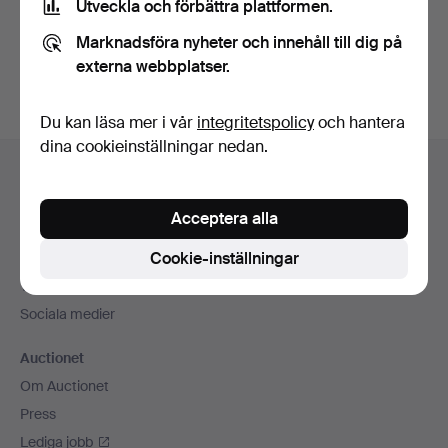
Utveckla och förbättra plattformen.
Skapa konto
Marknadsföra nyheter och innehåll till dig på
externa webbplatser.
Du kan läsa mer i vår
integritetspolicy
och hantera
dina cookieinställningar nedan.
Sidfotsnavigation
Hjälp och kontakt
Kontakta support
Acceptera alla
Alla auktionshus
Cookie-inställningar
Betalningsalternativ
Vi skickar med
Sociala medier
Auctionet
Om Auctionet
Press
Lediga jobb