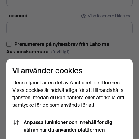
Lösenord
Visa lösenord i klartext.
Prenumerera på nyhetsbrev från Laholms
Auktionskammare.
(frivilligt)
Med bl.a. auktionskataloger, inbjudningar till evenemang och
Vi använder cookies
nyheter. Om du ångrar dig kan du enkelt avsluta
prenumerationen.
Denna tjänst är en del av Auctionet-plattformen.
Prenumerera på Auctionets nyhetsbrev.
(frivilligt)
Vissa cookies är nödvändiga för att tillhandahålla
tjänsten, medan du kan hantera eller återkalla ditt
Med bl.a. experttips, utvalda föremål och inspiration. Om du
samtycke för de som används för att:
ångrar dig kan du enkelt avsluta prenumerationen.
Jag är över 18 år och jag godkänner
Anpassa funktioner och innehåll för dig
användarvillkoren
,
köpvillkoren
samt bekräftar att jag
utifrån hur du använder plattformen.
har tagit del av
integritetspolicyn
.