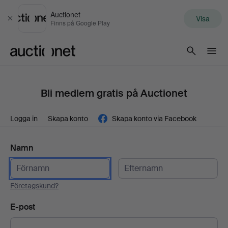
Auctionet
Visa
Stäng
Finns på Google Play
Auctionet.com
Bli medlem gratis på Auctionet
Logga in
Skapa konto
Skapa konto via Facebook
Namn
Företagskund?
E-post