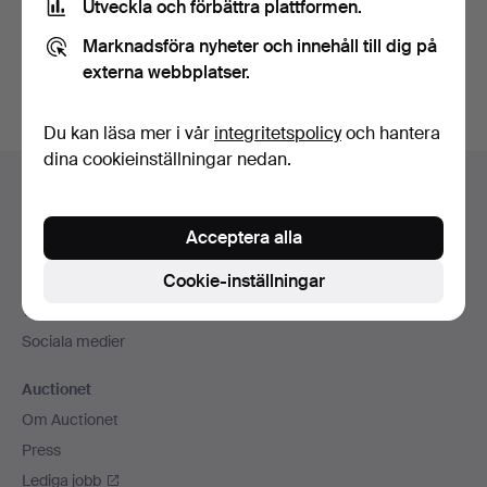
Utveckla och förbättra plattformen.
Skapa konto
Marknadsföra nyheter och innehåll till dig på
externa webbplatser.
Du kan läsa mer i vår
integritetspolicy
och hantera
dina cookieinställningar nedan.
Sidfotsnavigation
Hjälp och kontakt
Kontakta support
Acceptera alla
Alla auktionshus
Cookie-inställningar
Betalningsalternativ
Vi skickar med
Sociala medier
Auctionet
Om Auctionet
Press
Lediga jobb