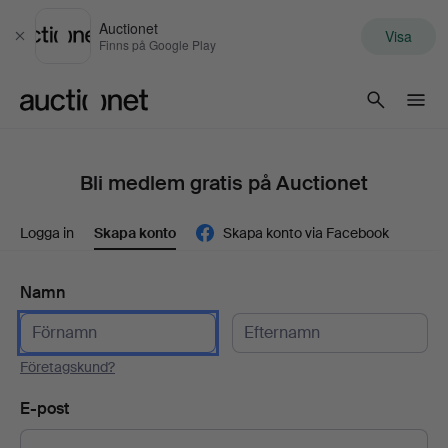
Auctionet
Visa
Stäng
Finns på Google Play
Auctionet.com
Bli medlem gratis på Auctionet
Logga in
Skapa konto
Skapa konto via Facebook
Namn
Företagskund?
E-post