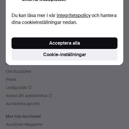
Sidfotsnavigation
Hjälp och kontakt
Du kan läsa mer i vår
integritetspolicy
och hantera
Kontakta support
dina cookieinställningar nedan.
Alla auktionshus
Betalningsalternativ
Acceptera alla
Vi skickar med
Sociala medier
Cookie-inställningar
Auctionet
Om Auctionet
Press
Lediga jobb
Anslut ditt auktionshus
Auctionets garanti
Mer från Auctionet
Auctionet Magazine