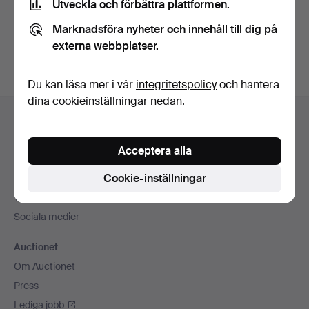
Utveckla och förbättra plattformen.
Skapa konto
Marknadsföra nyheter och innehåll till dig på
externa webbplatser.
Du kan läsa mer i vår
integritetspolicy
och hantera
dina cookieinställningar nedan.
Sidfotsnavigation
Hjälp och kontakt
Kontakta support
Acceptera alla
Alla auktionshus
Cookie-inställningar
Betalningsalternativ
Vi skickar med
Sociala medier
Auctionet
Om Auctionet
Press
Lediga jobb