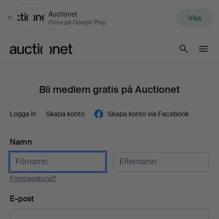
Auctionet
Visa
Stäng
Finns på Google Play
Auctionet.com
Bli medlem gratis på Auctionet
Logga in
Skapa konto
Skapa konto via Facebook
Namn
Företagskund?
E-post