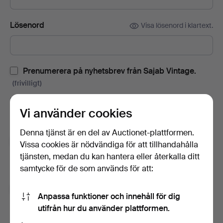
Lösenord
Visa lösenord i klartext.
Prenumerera på nyhetsbrev från Sajab Vintage.
(frivilligt)
Med bl.a. auktionskataloger, inbjudningar till evenemang och
Vi använder cookies
nyheter. Om du ångrar dig kan du enkelt avsluta
prenumerationen.
Denna tjänst är en del av Auctionet-plattformen.
Prenumerera på Auctionets nyhetsbrev.
(frivilligt)
Vissa cookies är nödvändiga för att tillhandahålla
tjänsten, medan du kan hantera eller återkalla ditt
Med bl.a. experttips, utvalda föremål och inspiration. Om du
samtycke för de som används för att:
ångrar dig kan du enkelt avsluta prenumerationen.
Jag är över 18 år och jag godkänner
Anpassa funktioner och innehåll för dig
användarvillkoren
,
köpvillkoren
samt bekräftar att jag
utifrån hur du använder plattformen.
har tagit del av
integritetspolicyn
.