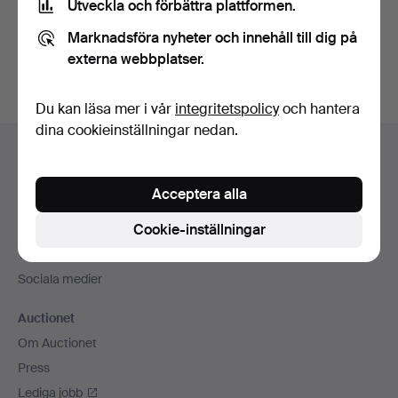
Utveckla och förbättra plattformen.
Skapa konto
Marknadsföra nyheter och innehåll till dig på
externa webbplatser.
Du kan läsa mer i vår
integritetspolicy
och hantera
dina cookieinställningar nedan.
Sidfotsnavigation
Hjälp och kontakt
Kontakta support
Acceptera alla
Alla auktionshus
Cookie-inställningar
Betalningsalternativ
Vi skickar med
Sociala medier
Auctionet
Om Auctionet
Press
Lediga jobb