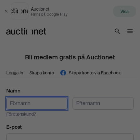
Auctionet
Visa
Stäng
Finns på Google Play
Auctionet.com
Bli medlem gratis på Auctionet
Logga in
Skapa konto
Skapa konto via Facebook
Namn
Företagskund?
E-post