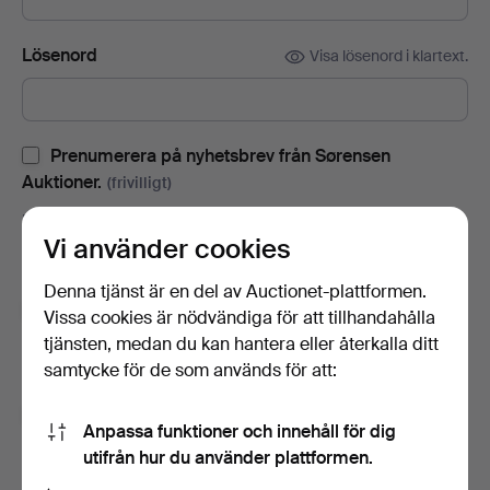
Lösenord
Visa lösenord i klartext.
Prenumerera på nyhetsbrev från Sørensen
Auktioner.
(frivilligt)
Med bl.a. auktionskataloger, inbjudningar till evenemang och
Vi använder cookies
nyheter. Om du ångrar dig kan du enkelt avsluta
prenumerationen.
Denna tjänst är en del av Auctionet-plattformen.
Prenumerera på Auctionets nyhetsbrev.
(frivilligt)
Vissa cookies är nödvändiga för att tillhandahålla
tjänsten, medan du kan hantera eller återkalla ditt
Med bl.a. experttips, utvalda föremål och inspiration. Om du
samtycke för de som används för att:
ångrar dig kan du enkelt avsluta prenumerationen.
Jag är över 18 år och jag godkänner
Anpassa funktioner och innehåll för dig
användarvillkoren
,
köpvillkoren
samt bekräftar att jag
utifrån hur du använder plattformen.
har tagit del av
integritetspolicyn
.