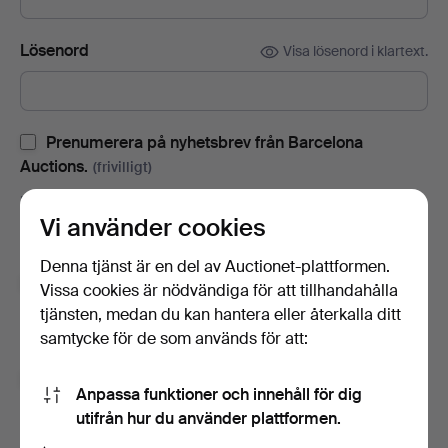
Lösenord
Visa lösenord i klartext.
Prenumerera på nyhetsbrev från Barcelona
Auctions.
(frivilligt)
Med bl.a. auktionskataloger, inbjudningar till evenemang och
Vi använder cookies
nyheter. Om du ångrar dig kan du enkelt avsluta
prenumerationen.
Denna tjänst är en del av Auctionet-plattformen.
Prenumerera på Auctionets nyhetsbrev.
(frivilligt)
Vissa cookies är nödvändiga för att tillhandahålla
tjänsten, medan du kan hantera eller återkalla ditt
Med bl.a. experttips, utvalda föremål och inspiration. Om du
samtycke för de som används för att:
ångrar dig kan du enkelt avsluta prenumerationen.
Jag är över 18 år och jag godkänner
Anpassa funktioner och innehåll för dig
användarvillkoren
,
köpvillkoren
samt bekräftar att jag
utifrån hur du använder plattformen.
har tagit del av
integritetspolicyn
.