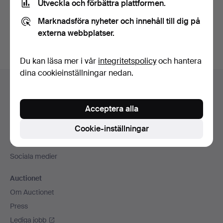
Utveckla och förbättra plattformen.
Skapa konto
Marknadsföra nyheter och innehåll till dig på
externa webbplatser.
Du kan läsa mer i vår
integritetspolicy
och hantera
dina cookieinställningar nedan.
Sidfotsnavigation
Hjälp och kontakt
Kontakta support
Acceptera alla
Alla auktionshus
Cookie-inställningar
Betalningsalternativ
Vi skickar med
Sociala medier
Auctionet
Om Auctionet
Press
Lediga jobb