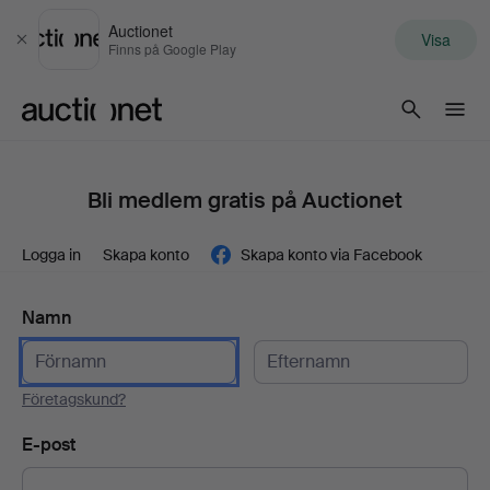
Auctionet
Visa
Stäng
Finns på Google Play
Auctionet.com
Bli medlem gratis på Auctionet
Logga in
Skapa konto
Skapa konto via Facebook
Namn
Företagskund?
E-post