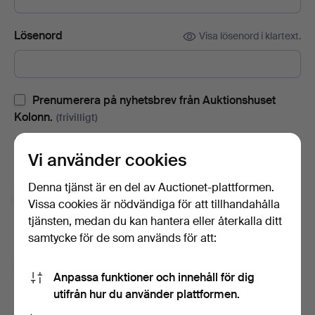
Lösenord
Visa lösenord i klartext.
Prenumerera på nyhetsbrev från Auktionshuset
Kolonn.
(frivilligt)
Med bl.a. auktionskataloger, inbjudningar till evenemang och
Vi använder cookies
nyheter. Om du ångrar dig kan du enkelt avsluta
prenumerationen.
Denna tjänst är en del av Auctionet-plattformen.
Prenumerera på Auctionets nyhetsbrev.
(frivilligt)
Vissa cookies är nödvändiga för att tillhandahålla
tjänsten, medan du kan hantera eller återkalla ditt
Med bl.a. experttips, utvalda föremål och inspiration. Om du
samtycke för de som används för att:
ångrar dig kan du enkelt avsluta prenumerationen.
Jag är över 18 år och jag godkänner
Anpassa funktioner och innehåll för dig
användarvillkoren
,
köpvillkoren
samt bekräftar att jag
utifrån hur du använder plattformen.
har tagit del av
integritetspolicyn
.