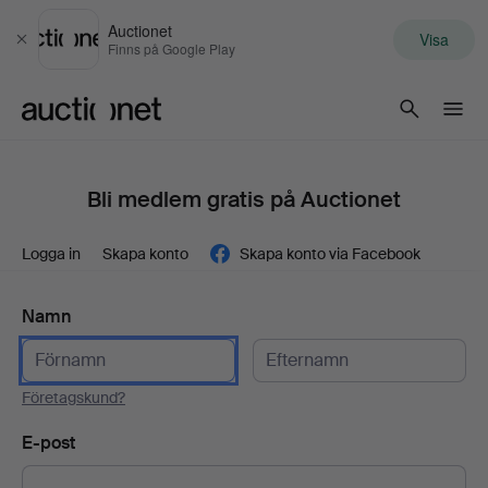
Auctionet
Visa
Stäng
Finns på Google Play
Auctionet.com
Bli medlem gratis på Auctionet
Logga in
Skapa konto
Skapa konto via Facebook
Namn
Företagskund?
E-post