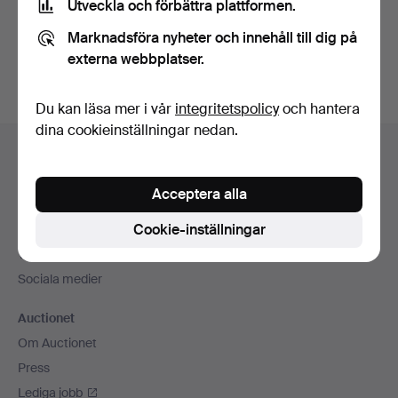
Utveckla och förbättra plattformen.
Skapa konto
Marknadsföra nyheter och innehåll till dig på
externa webbplatser.
Du kan läsa mer i vår
integritetspolicy
och hantera
dina cookieinställningar nedan.
Sidfotsnavigation
Hjälp och kontakt
Kontakta support
Acceptera alla
Alla auktionshus
Cookie-inställningar
Betalningsalternativ
Vi skickar med
Sociala medier
Auctionet
Om Auctionet
Press
Lediga jobb