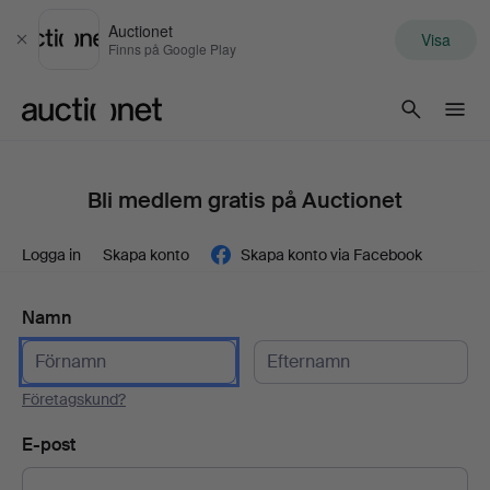
Auctionet
Visa
Stäng
Finns på Google Play
Auctionet.com
Bli medlem gratis på Auctionet
Logga in
Skapa konto
Skapa konto via Facebook
Namn
Företagskund?
E-post