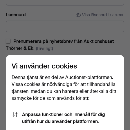
Lösenord
Visa lösenord i klartext.
Prenumerera på nyhetsbrev från Auktionshuset
Thörner & Ek.
(frivilligt)
Med bl.a. auktionskataloger, inbjudningar till evenemang och
Vi använder cookies
nyheter. Om du ångrar dig kan du enkelt avsluta
prenumerationen.
Denna tjänst är en del av Auctionet-plattformen.
Prenumerera på Auctionets nyhetsbrev.
(frivilligt)
Vissa cookies är nödvändiga för att tillhandahålla
tjänsten, medan du kan hantera eller återkalla ditt
Med bl.a. experttips, utvalda föremål och inspiration. Om du
samtycke för de som används för att:
ångrar dig kan du enkelt avsluta prenumerationen.
Jag är över 18 år och jag godkänner
Anpassa funktioner och innehåll för dig
användarvillkoren
,
köpvillkoren
samt bekräftar att jag
utifrån hur du använder plattformen.
har tagit del av
integritetspolicyn
.