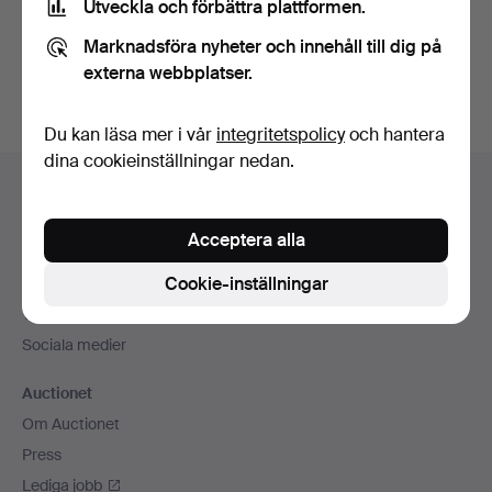
Utveckla och förbättra plattformen.
Skapa konto
Marknadsföra nyheter och innehåll till dig på
externa webbplatser.
Du kan läsa mer i vår
integritetspolicy
och hantera
dina cookieinställningar nedan.
Sidfotsnavigation
Hjälp och kontakt
Kontakta support
Acceptera alla
Alla auktionshus
Cookie-inställningar
Betalningsalternativ
Vi skickar med
Sociala medier
Auctionet
Om Auctionet
Press
Lediga jobb