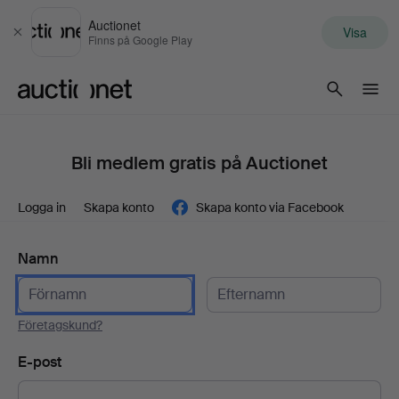
Auctionet
Visa
Stäng
Finns på Google Play
Auctionet.com
Bli medlem gratis på Auctionet
Logga in
Skapa konto
Skapa konto via Facebook
Namn
Företagskund?
E-post