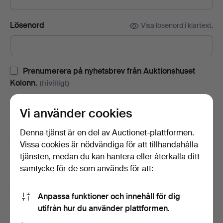
Lösenord
Visa lösenord i klartext.
Prenumerera på nyhetsbrev från Auktionshuset
Kolonn.
(frivilligt)
Med bl.a. auktionskataloger, inbjudningar till evenemang och
Vi använder cookies
nyheter. Om du ångrar dig kan du enkelt avsluta
prenumerationen.
Denna tjänst är en del av Auctionet-plattformen.
Prenumerera på Auctionets nyhetsbrev.
(frivilligt)
Vissa cookies är nödvändiga för att tillhandahålla
tjänsten, medan du kan hantera eller återkalla ditt
Med bl.a. experttips, utvalda föremål och inspiration. Om du
samtycke för de som används för att:
ångrar dig kan du enkelt avsluta prenumerationen.
Jag är över 18 år och jag godkänner
Anpassa funktioner och innehåll för dig
användarvillkoren
,
köpvillkoren
samt bekräftar att jag
utifrån hur du använder plattformen.
har tagit del av
integritetspolicyn
.