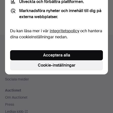
Utveckla och förbättra plattformen.
Skapa konto
Marknadsföra nyheter och innehåll till dig på
externa webbplatser.
Du kan läsa mer i vår
integritetspolicy
och hantera
dina cookieinställningar nedan.
Sidfotsnavigation
Hjälp och kontakt
Kontakta support
Acceptera alla
Alla auktionshus
Cookie-inställningar
Betalningsalternativ
Vi skickar med
Sociala medier
Auctionet
Om Auctionet
Press
Lediga jobb