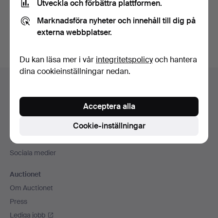
Utveckla och förbättra plattformen.
Skapa konto
Marknadsföra nyheter och innehåll till dig på
externa webbplatser.
Du kan läsa mer i vår
integritetspolicy
och hantera
dina cookieinställningar nedan.
Sidfotsnavigation
Hjälp och kontakt
Kontakta support
Acceptera alla
Alla auktionshus
Cookie-inställningar
Betalningsalternativ
Vi skickar med
Sociala medier
Auctionet
Om Auctionet
Press
Lediga jobb