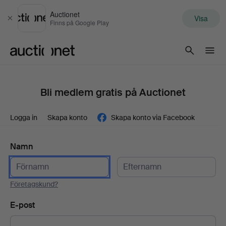
Auctionet
Visa
Stäng
Finns på Google Play
Auctionet.com
Bli medlem gratis på Auctionet
Logga in
Skapa konto
Skapa konto via Facebook
Namn
Företagskund?
E-post