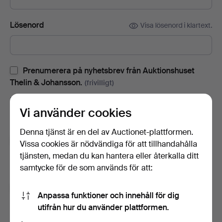
Lösenord
Visa lösenord i klartext.
Prenumerera på nyhetsbrev från Auktionshuset
Thelin & Johansson.
(frivilligt)
Med bl.a. auktionskataloger, inbjudningar till evenemang och
Vi använder cookies
nyheter. Om du ångrar dig kan du enkelt avsluta
prenumerationen.
Denna tjänst är en del av Auctionet-plattformen.
Prenumerera på Auctionets nyhetsbrev.
(frivilligt)
Vissa cookies är nödvändiga för att tillhandahålla
tjänsten, medan du kan hantera eller återkalla ditt
Med bl.a. experttips, utvalda föremål och inspiration. Om du
samtycke för de som används för att:
ångrar dig kan du enkelt avsluta prenumerationen.
Jag är över 18 år och jag godkänner
Anpassa funktioner och innehåll för dig
användarvillkoren
,
köpvillkoren
samt bekräftar att jag
utifrån hur du använder plattformen.
har tagit del av
integritetspolicyn
.