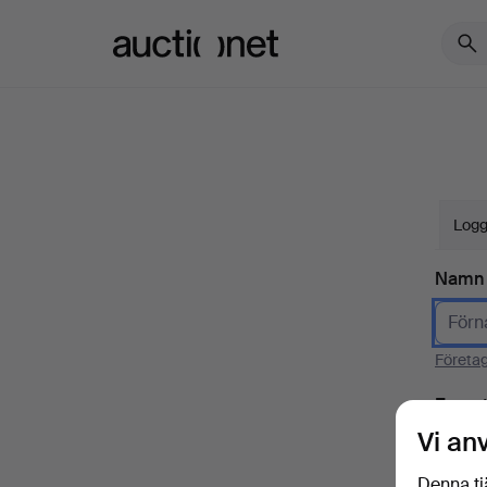
Auctionet.com
Logg
Namn
Företa
E-pos
Vi an
Denna tj