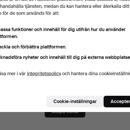
ord
Visa lösenord i 
illhandahålla tjänsten, medan du kan hantera eller återkalla ditt
 för de som används för att:
assa funktioner och innehåll för dig utifrån hur du använder
numerera på nyhetsbrev från Rumsey’s Auctioneers.
(frivilligt
ttformen.
a. auktionskataloger, inbjudningar till evenemang och nyheter. Om du å
eckla och förbättra plattformen.
 du enkelt avsluta prenumerationen.
knadsföra nyheter och innehåll till dig på externa webbplatse
numerera på Auctionets nyhetsbrev.
(frivilligt)
a. experttips, utvalda föremål och inspiration. Om du ångrar dig kan du e
äsa mer i vår
integritetspolicy
och hantera dina cookieinställn
 prenumerationen.
 är över 18 år och jag godkänner
användarvillkoren
,
köpvillk
ekräftar att jag har tagit del av
integritetspolicyn
.
Cookie-inställningar
Accepter
Skapa konto