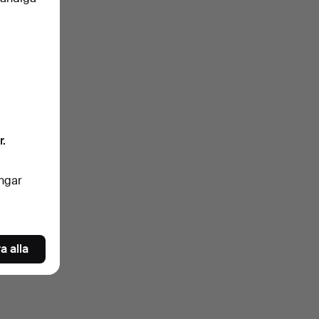
klartext.
)
ngrar
r.
nkelt
ingar
oren
a alla