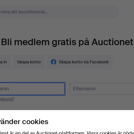
Bli medlem gratis på Auctionet
a in
Skapa konto
Skapa konto via Facebook
gskund?
t
vänder cookies
änst är en del av Auctionet-plattformen. Vissa cookies är nöd