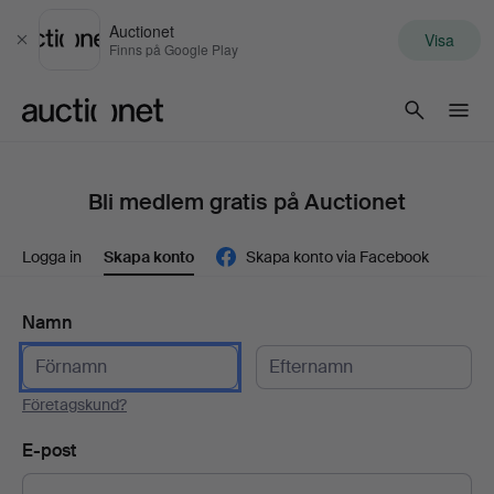
Auctionet
Visa
Stäng
Finns på Google Play
Auctionet.com
Bli medlem gratis på Auctionet
Logga in
Skapa konto
Skapa konto via Facebook
Namn
Företagskund?
E-post