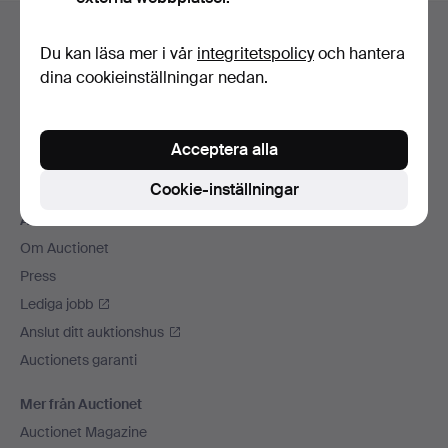
Sidfotsnavigation
Hjälp och kontakt
Du kan läsa mer i vår
integritetspolicy
och hantera
Kontakta support
dina cookieinställningar nedan.
Alla auktionshus
Betalningsalternativ
Acceptera alla
Vi skickar med
Sociala medier
Cookie-inställningar
Auctionet
Om Auctionet
Press
Lediga jobb
Anslut ditt auktionshus
Auctionets garanti
Mer från Auctionet
Auctionet Magazine