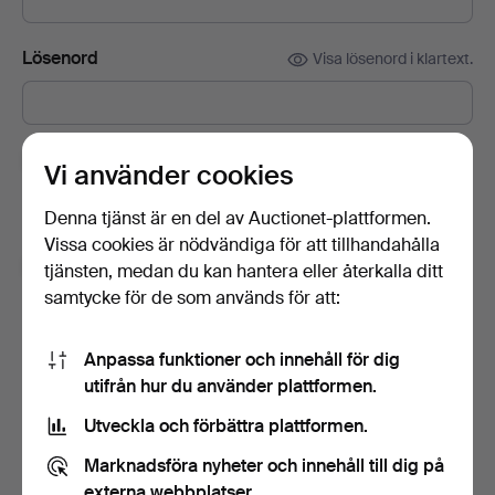
Lösenord
Visa lösenord i klartext.
Prenumerera på Auctionets nyhetsbrev.
(frivilligt)
Vi använder cookies
Med bl.a. experttips, utvalda föremål och inspiration. Om du
Denna tjänst är en del av Auctionet-plattformen.
ångrar dig kan du enkelt avsluta prenumerationen.
Vissa cookies är nödvändiga för att tillhandahålla
Jag är över 18 år och jag godkänner
tjänsten, medan du kan hantera eller återkalla ditt
användarvillkoren
,
köpvillkoren
samt bekräftar att jag
samtycke för de som används för att:
har tagit del av
integritetspolicyn
.
Anpassa funktioner och innehåll för dig
Skapa konto
utifrån hur du använder plattformen.
Utveckla och förbättra plattformen.
Marknadsföra nyheter och innehåll till dig på
externa webbplatser.