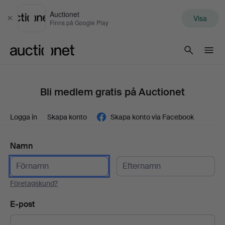
Auctionet
Visa
Stäng
Finns på Google Play
Auctionet.com
Bli medlem gratis på Auctionet
Logga in
Skapa konto
Skapa konto via Facebook
Namn
Företagskund?
E-post