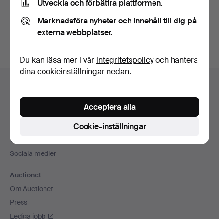
Utveckla och förbättra plattformen.
Skapa konto
Marknadsföra nyheter och innehåll till dig på
externa webbplatser.
Du kan läsa mer i vår
integritetspolicy
och hantera
dina cookieinställningar nedan.
Sidfotsnavigation
Hjälp och kontakt
Kontakta support
Acceptera alla
Alla auktionshus
Cookie-inställningar
Betalningsalternativ
Vi skickar med
Sociala medier
Auctionet
Om Auctionet
Press
Lediga jobb