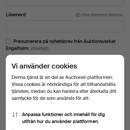
Lösenord
Visa lösenord i klartext.
Prenumerera på nyhetsbrev från Auktionsverket
Engelholm.
(frivilligt)
Med bl.a. auktionskataloger, inbjudningar till evenemang och
Vi använder cookies
nyheter. Om du ångrar dig kan du enkelt avsluta
prenumerationen.
Denna tjänst är en del av Auctionet-plattformen.
Prenumerera på Auctionets nyhetsbrev.
(frivilligt)
Vissa cookies är nödvändiga för att tillhandahålla
tjänsten, medan du kan hantera eller återkalla ditt
Med bl.a. experttips, utvalda föremål och inspiration. Om du
samtycke för de som används för att:
ångrar dig kan du enkelt avsluta prenumerationen.
Jag är över 18 år och jag godkänner
Anpassa funktioner och innehåll för dig
användarvillkoren
,
köpvillkoren
samt bekräftar att jag
utifrån hur du använder plattformen.
har tagit del av
integritetspolicyn
.