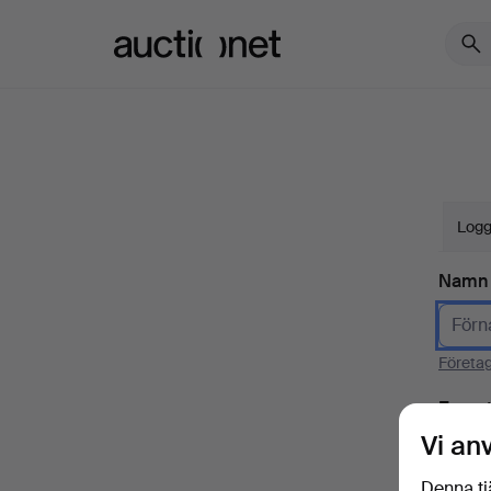
Auctionet.com
Logg
Namn
Företa
E-pos
Vi an
Denna tj