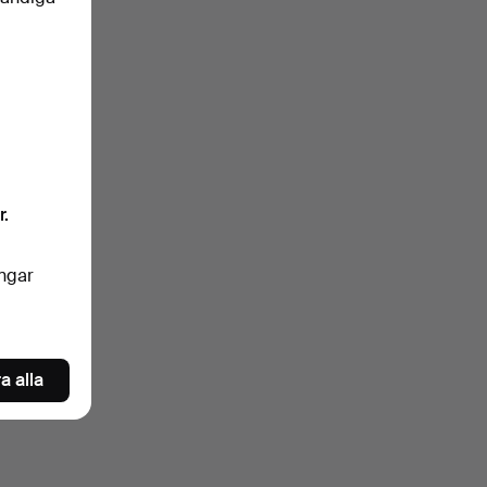
klartext.
ngrar
r.
nkelt
ingar
oren
a alla