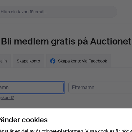
Bli medlem gratis på Auctionet
a in
Skapa konto
Skapa konto via Facebook
gskund?
t
vänder cookies
änst är en del av Auctionet-plattformen. Vissa cookies är nöd