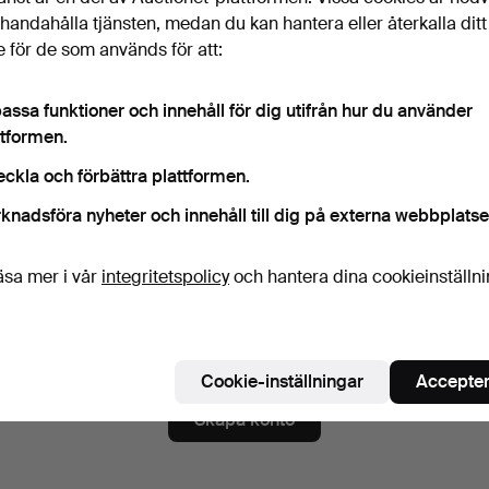
ord
Visa lösenord i 
illhandahålla tjänsten, medan du kan hantera eller återkalla ditt
 för de som används för att:
assa funktioner och innehåll för dig utifrån hur du använder
numerera på nyhetsbrev från Höörs Auktionshall.
(frivilligt)
ttformen.
a. auktionskataloger, inbjudningar till evenemang och nyheter. Om du å
eckla och förbättra plattformen.
 du enkelt avsluta prenumerationen.
knadsföra nyheter och innehåll till dig på externa webbplatse
numerera på Auctionets nyhetsbrev.
(frivilligt)
a. experttips, utvalda föremål och inspiration. Om du ångrar dig kan du e
äsa mer i vår
integritetspolicy
och hantera dina cookieinställn
 prenumerationen.
 är över 18 år och jag godkänner
användarvillkoren
,
köpvillk
ekräftar att jag har tagit del av
integritetspolicyn
.
Cookie-inställningar
Accepter
Skapa konto