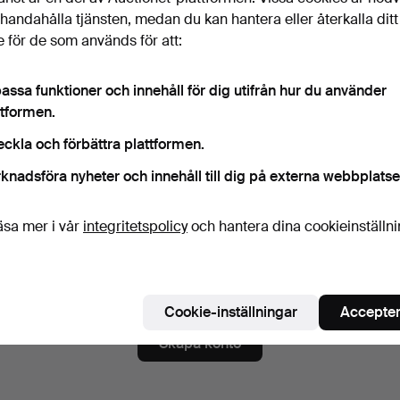
ord
Visa lösenord i 
illhandahålla tjänsten, medan du kan hantera eller återkalla ditt
 för de som används för att:
assa funktioner och innehåll för dig utifrån hur du använder
numerera på nyhetsbrev från Göteborgs Auktionsverk.
(frivill
ttformen.
a. auktionskataloger, inbjudningar till evenemang och nyheter. Om du å
eckla och förbättra plattformen.
 du enkelt avsluta prenumerationen.
knadsföra nyheter och innehåll till dig på externa webbplatse
numerera på Auctionets nyhetsbrev.
(frivilligt)
a. experttips, utvalda föremål och inspiration. Om du ångrar dig kan du e
äsa mer i vår
integritetspolicy
och hantera dina cookieinställn
 prenumerationen.
 är över 18 år och jag godkänner
användarvillkoren
,
köpvillk
ekräftar att jag har tagit del av
integritetspolicyn
.
Cookie-inställningar
Accepter
Skapa konto