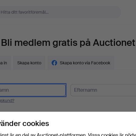
Bli medlem gratis på Auctionet
a in
Skapa konto
Skapa konto via Facebook
gskund?
t
vänder cookies
änst är en del av Auctionet-plattformen. Vissa cookies är nöd