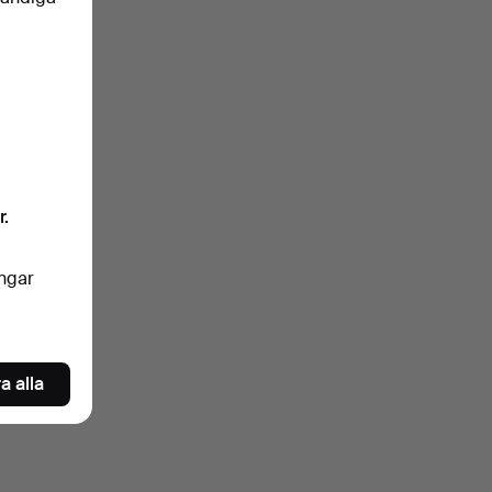
klartext.
igt)
ngrar
r.
nkelt
ingar
oren
a alla