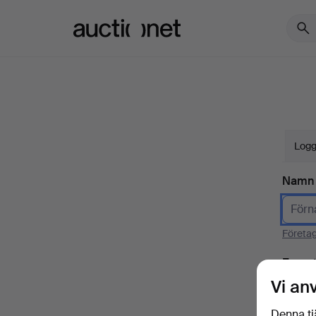
Auctionet.com
Logg
Namn
Företa
E-pos
Vi an
Denna tj