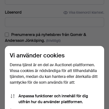
Lösenord
Visa lösenord i klartext.
Prenumerera på nyhetsbrev från Gomér &
Andersson Jönköping.
(frivilligt)
Med bl.a. auktionskataloger, inbjudningar till evenemang och
Vi använder cookies
nyheter. Om du ångrar dig kan du enkelt avsluta
prenumerationen.
Denna tjänst är en del av Auctionet-plattformen.
Prenumerera på Auctionets nyhetsbrev.
(frivilligt)
Vissa cookies är nödvändiga för att tillhandahålla
tjänsten, medan du kan hantera eller återkalla ditt
Med bl.a. experttips, utvalda föremål och inspiration. Om du
samtycke för de som används för att:
ångrar dig kan du enkelt avsluta prenumerationen.
Jag är över 18 år och jag godkänner
Anpassa funktioner och innehåll för dig
användarvillkoren
,
köpvillkoren
samt bekräftar att jag
utifrån hur du använder plattformen.
har tagit del av
integritetspolicyn
.