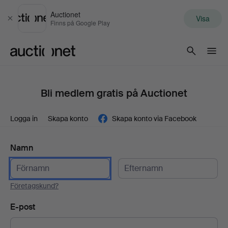
Auctionet
Visa
Stäng
Finns på Google Play
Auctionet.com
Bli medlem gratis på Auctionet
Logga in
Skapa konto
Skapa konto via Facebook
Namn
Företagskund?
E-post