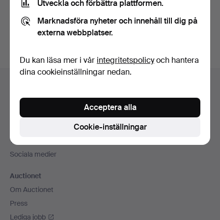
Utveckla och förbättra plattformen.
Skapa konto
Marknadsföra nyheter och innehåll till dig på
externa webbplatser.
Du kan läsa mer i vår
integritetspolicy
och hantera
dina cookieinställningar nedan.
Sidfotsnavigation
Hjälp och kontakt
Kontakta support
Acceptera alla
Alla auktionshus
Cookie-inställningar
Betalningsalternativ
Vi skickar med
Sociala medier
Auctionet
Om Auctionet
Press
Lediga jobb