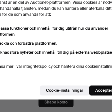
änst är en del av Auctionet-plattformen. Vissa cookies är nöd
ord
Visa lösenord i 
illhandahålla tjänsten, medan du kan hantera eller återkalla ditt
 för de som används för att:
numerera på nyhetsbrev från Stockholms Auktionsverk Fine 
assa funktioner och innehåll för dig utifrån hur du använder
igt)
ttformen.
a. auktionskataloger, inbjudningar till evenemang och nyheter. Om du å
eckla och förbättra plattformen.
 du enkelt avsluta prenumerationen.
knadsföra nyheter och innehåll till dig på externa webbplatse
numerera på Auctionets nyhetsbrev.
(frivilligt)
a. experttips, utvalda föremål och inspiration. Om du ångrar dig kan du e
äsa mer i vår
integritetspolicy
och hantera dina cookieinställn
 prenumerationen.
 är över 18 år och jag godkänner
användarvillkoren
,
köpvillk
ekräftar att jag har tagit del av
integritetspolicyn
.
Cookie-inställningar
Accepter
Skapa konto