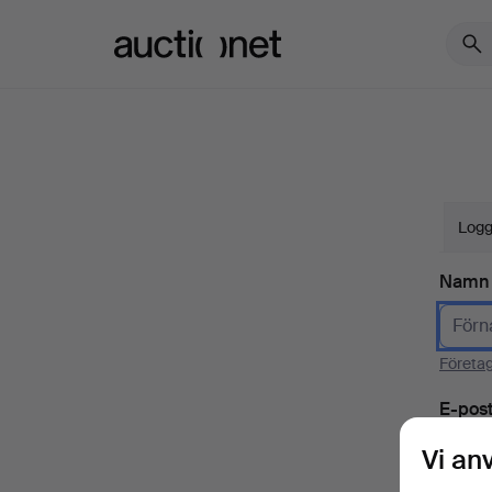
Auctionet.com
Logg
Namn
Företa
E-pos
Vi an