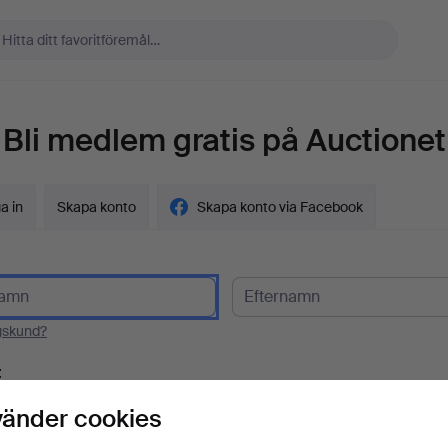
Bli medlem gratis på Auctionet
a in
Skapa konto
Skapa konto via Facebook
gskund?
t
vänder cookies