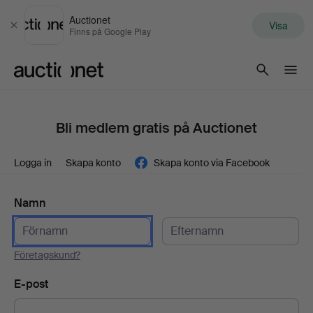
Auctionet
Visa
Stäng
Finns på Google Play
Auctionet.com
Bli medlem gratis på Auctionet
Logga in
Skapa konto
Skapa konto via Facebook
Namn
Företagskund?
E-post