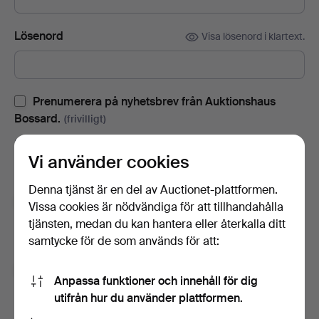
Lösenord
Visa lösenord i klartext.
Prenumerera på nyhetsbrev från Auktionshaus
Bossard.
(frivilligt)
Med bl.a. auktionskataloger, inbjudningar till evenemang och
Vi använder cookies
nyheter. Om du ångrar dig kan du enkelt avsluta
prenumerationen.
Denna tjänst är en del av Auctionet-plattformen.
Prenumerera på Auctionets nyhetsbrev.
(frivilligt)
Vissa cookies är nödvändiga för att tillhandahålla
tjänsten, medan du kan hantera eller återkalla ditt
Med bl.a. experttips, utvalda föremål och inspiration. Om du
samtycke för de som används för att:
ångrar dig kan du enkelt avsluta prenumerationen.
Jag är över 18 år och jag godkänner
Anpassa funktioner och innehåll för dig
användarvillkoren
,
köpvillkoren
samt bekräftar att jag
utifrån hur du använder plattformen.
har tagit del av
integritetspolicyn
.