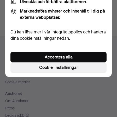
Utveckla och förbättra plattformen.
Skapa konto
Marknadsföra nyheter och innehåll till dig på
externa webbplatser.
Du kan läsa mer i vår
integritetspolicy
och hantera
dina cookieinställningar nedan.
Sidfotsnavigation
Hjälp och kontakt
Kontakta support
Acceptera alla
Alla auktionshus
Cookie-inställningar
Betalningsalternativ
Vi skickar med
Sociala medier
Auctionet
Om Auctionet
Press
Lediga jobb