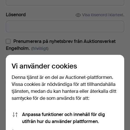
Lösenord
Visa lösenord i klartext.
Prenumerera på nyhetsbrev från Auktionsverket
Engelholm.
(frivilligt)
Med bl.a. auktionskataloger, inbjudningar till evenemang och
Vi använder cookies
nyheter. Om du ångrar dig kan du enkelt avsluta
prenumerationen.
Denna tjänst är en del av Auctionet-plattformen.
Prenumerera på Auctionets nyhetsbrev.
(frivilligt)
Vissa cookies är nödvändiga för att tillhandahålla
tjänsten, medan du kan hantera eller återkalla ditt
Med bl.a. experttips, utvalda föremål och inspiration. Om du
samtycke för de som används för att:
ångrar dig kan du enkelt avsluta prenumerationen.
Jag är över 18 år och jag godkänner
Anpassa funktioner och innehåll för dig
användarvillkoren
,
köpvillkoren
samt bekräftar att jag
utifrån hur du använder plattformen.
har tagit del av
integritetspolicyn
.