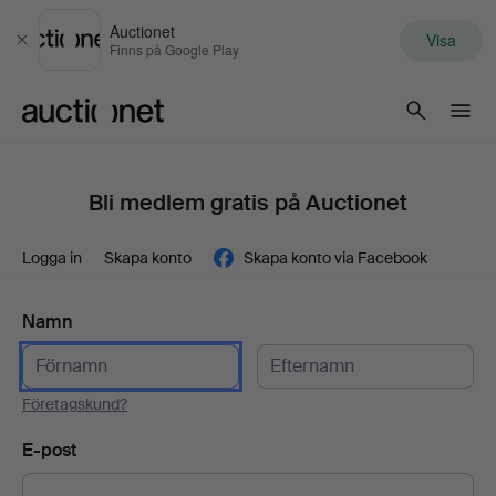
Auctionet
Visa
Stäng
Finns på Google Play
Auctionet.com
Bli medlem gratis på Auctionet
Logga in
Skapa konto
Skapa konto via Facebook
Namn
Företagskund?
E-post