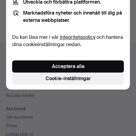
Utveckla och förbättra plattformen.
Skapa konto
Marknadsföra nyheter och innehåll till dig på
externa webbplatser.
Du kan läsa mer i vår
integritetspolicy
och hantera
dina cookieinställningar nedan.
Sidfotsnavigation
Hjälp och kontakt
Kontakta support
Acceptera alla
Alla auktionshus
Cookie-inställningar
Betalningsalternativ
Vi skickar med
Sociala medier
Auctionet
Om Auctionet
Press
Lediga jobb