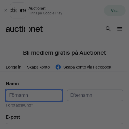
Auctionet
Visa
Stäng
Finns på Google Play
Auctionet.com
Bli medlem gratis på Auctionet
Logga in
Skapa konto
Skapa konto via Facebook
Namn
Företagskund?
E-post