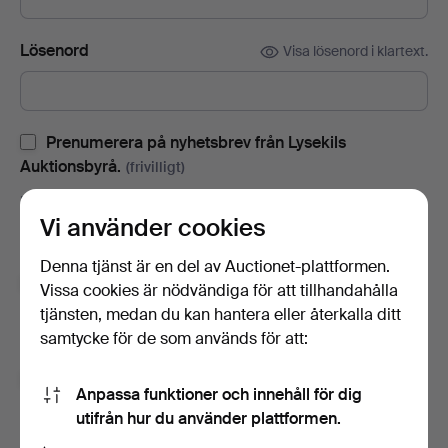
Lösenord
Visa lösenord i klartext.
Prenumerera på nyhetsbrev från Lysekils
Auktionsbyrå.
(frivilligt)
Med bl.a. auktionskataloger, inbjudningar till evenemang och
Vi använder cookies
nyheter. Om du ångrar dig kan du enkelt avsluta
prenumerationen.
Denna tjänst är en del av Auctionet-plattformen.
Prenumerera på Auctionets nyhetsbrev.
(frivilligt)
Vissa cookies är nödvändiga för att tillhandahålla
tjänsten, medan du kan hantera eller återkalla ditt
Med bl.a. experttips, utvalda föremål och inspiration. Om du
samtycke för de som används för att:
ångrar dig kan du enkelt avsluta prenumerationen.
Jag är över 18 år och jag godkänner
Anpassa funktioner och innehåll för dig
användarvillkoren
,
köpvillkoren
samt bekräftar att jag
utifrån hur du använder plattformen.
har tagit del av
integritetspolicyn
.