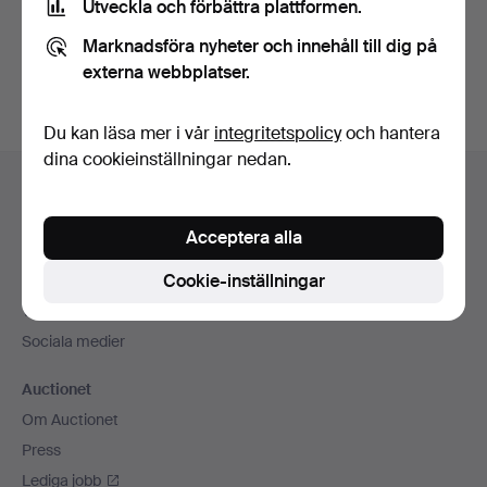
Utveckla och förbättra plattformen.
Skapa konto
Marknadsföra nyheter och innehåll till dig på
externa webbplatser.
Du kan läsa mer i vår
integritetspolicy
och hantera
dina cookieinställningar nedan.
Sidfotsnavigation
Hjälp och kontakt
Kontakta support
Acceptera alla
Alla auktionshus
Cookie-inställningar
Betalningsalternativ
Vi skickar med
Sociala medier
Auctionet
Om Auctionet
Press
Lediga jobb