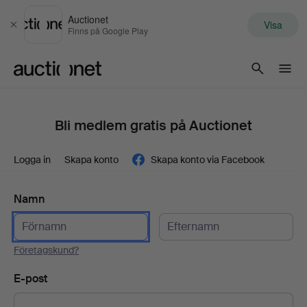
Auctionet
Visa
Stäng
Finns på Google Play
Auctionet.com
Bli medlem gratis på Auctionet
Logga in
Skapa konto
Skapa konto via Facebook
Namn
Företagskund?
E-post