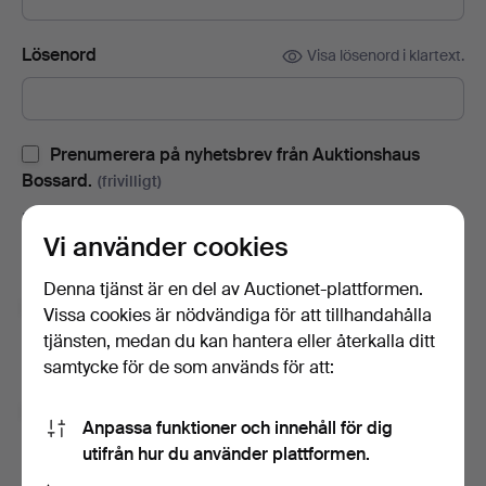
Lösenord
Visa lösenord i klartext.
Prenumerera på nyhetsbrev från Auktionshaus
Bossard.
(frivilligt)
Med bl.a. auktionskataloger, inbjudningar till evenemang och
Vi använder cookies
nyheter. Om du ångrar dig kan du enkelt avsluta
prenumerationen.
Denna tjänst är en del av Auctionet-plattformen.
Prenumerera på Auctionets nyhetsbrev.
(frivilligt)
Vissa cookies är nödvändiga för att tillhandahålla
tjänsten, medan du kan hantera eller återkalla ditt
Med bl.a. experttips, utvalda föremål och inspiration. Om du
samtycke för de som används för att:
ångrar dig kan du enkelt avsluta prenumerationen.
Jag är över 18 år och jag godkänner
Anpassa funktioner och innehåll för dig
användarvillkoren
,
köpvillkoren
samt bekräftar att jag
utifrån hur du använder plattformen.
har tagit del av
integritetspolicyn
.