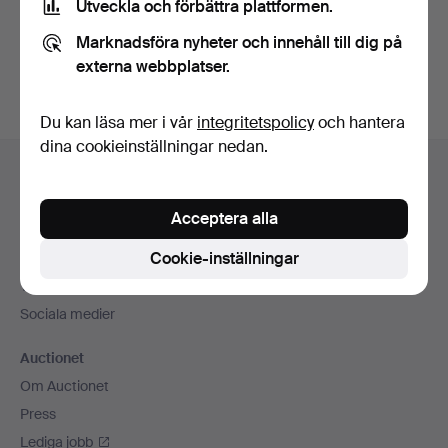
Utveckla och förbättra plattformen.
Skapa konto
Marknadsföra nyheter och innehåll till dig på
externa webbplatser.
Du kan läsa mer i vår
integritetspolicy
och hantera
dina cookieinställningar nedan.
Sidfotsnavigation
Hjälp och kontakt
Kontakta support
Acceptera alla
Alla auktionshus
Cookie-inställningar
Betalningsalternativ
Vi skickar med
Sociala medier
Auctionet
Om Auctionet
Press
Lediga jobb