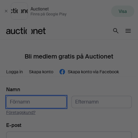
Auctionet
Visa
Stäng
Finns på Google Play
Auctionet.com
Bli medlem gratis på Auctionet
Logga in
Skapa konto
Skapa konto via Facebook
Namn
Företagskund?
E-post