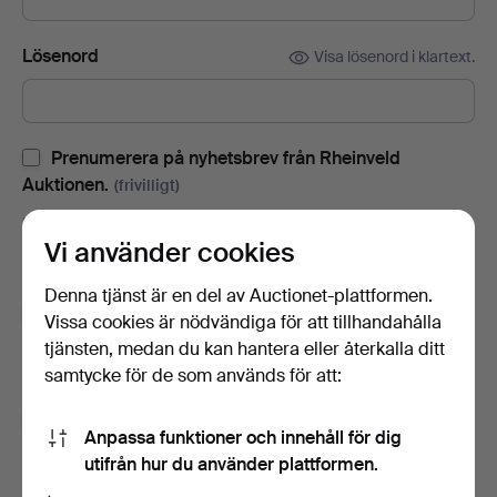
Lösenord
Visa lösenord i klartext.
Prenumerera på nyhetsbrev från Rheinveld
Auktionen.
(frivilligt)
Med bl.a. auktionskataloger, inbjudningar till evenemang och
Vi använder cookies
nyheter. Om du ångrar dig kan du enkelt avsluta
prenumerationen.
Denna tjänst är en del av Auctionet-plattformen.
Prenumerera på Auctionets nyhetsbrev.
(frivilligt)
Vissa cookies är nödvändiga för att tillhandahålla
tjänsten, medan du kan hantera eller återkalla ditt
Med bl.a. experttips, utvalda föremål och inspiration. Om du
samtycke för de som används för att:
ångrar dig kan du enkelt avsluta prenumerationen.
Jag är över 18 år och jag godkänner
Anpassa funktioner och innehåll för dig
användarvillkoren
,
köpvillkoren
samt bekräftar att jag
utifrån hur du använder plattformen.
har tagit del av
integritetspolicyn
.